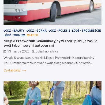
ŁÓDŹ - BAŁUTY
ŁÓDŹ - GÓRNA
ŁÓDŹ - POLESIE
ŁÓDŹ - ŚRÓDMIEŚCIE
ŁÓDŹ - WIDZEW
MIASTO
Miejski Przewoźnik Komunikacyjny w Łodzi planuje zasilić
swój tabor nowymi autobusami
13 marca 2025
Julia Fabiańska
W najbliższym czasie, łódzki Miejski Przewoźnik Komunikacyjny
(MPK) zamierza rozbudować swoją flotę o ponad 60 nowych,…
Czytaj dalej