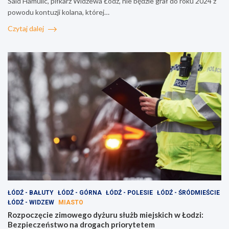
Said Hamulic, piłkarz Widzewa Łódź, nie będzie grał do roku 2024 z
powodu kontuzji kolana, której…
Czytaj dalej
ŁÓDŹ - BAŁUTY
ŁÓDŹ - GÓRNA
ŁÓDŹ - POLESIE
ŁÓDŹ - ŚRÓDMIEŚCIE
ŁÓDŹ - WIDZEW
MIASTO
Rozpoczęcie zimowego dyżuru służb miejskich w Łodzi:
Bezpieczeństwo na drogach priorytetem