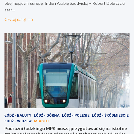
obejmującym Europę, Indie i Arabię Saudyjską – Robert Dobrzycki,
stał…
Czytaj dalej
ŁÓDŹ - BAŁUTY
ŁÓDŹ - GÓRNA
ŁÓDŹ - POLESIE
ŁÓDŹ - ŚRÓDMIEŚCIE
ŁÓDŹ - WIDZEW
MIASTO
Podróżni łódzkiego MPK muszą przygotować się na istotne
zmiany w trasach tramwajowych i autobusowych od końca