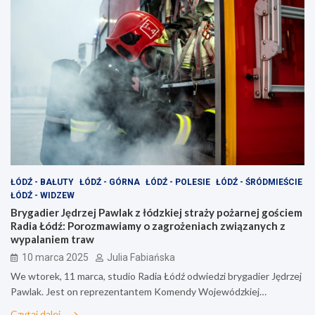
ŁÓDŹ - BAŁUTY
ŁÓDŹ - GÓRNA
ŁÓDŹ - POLESIE
ŁÓDŹ - ŚRÓDMIEŚCIE
ŁÓDŹ - WIDZEW
Brygadier Jędrzej Pawlak z łódzkiej straży pożarnej gościem
Radia Łódź: Porozmawiamy o zagrożeniach związanych z
wypalaniem traw
10 marca 2025
Julia Fabiańska
We wtorek, 11 marca, studio Radia Łódź odwiedzi brygadier Jędrzej
Pawlak. Jest on reprezentantem Komendy Wojewódzkiej…
Czytaj dalej