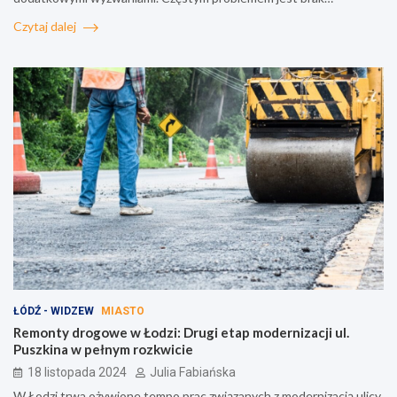
Czytaj dalej
ŁÓDŹ - WIDZEW
MIASTO
Remonty drogowe w Łodzi: Drugi etap modernizacji ul.
Puszkina w pełnym rozkwicie
18 listopada 2024
Julia Fabiańska
W Łodzi trwa ożywione tempo prac związanych z modernizacją ulicy