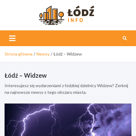
Skip
to
content
Łódź
Info
Strona główna
Newsy
Łódź – Widzew
Łódź – Widzew
Interesujesz się wydarzeniami z łódzkiej dzielnicy Widzew? Zerknij
na najnowsze newsy s tego obszaru miasta.