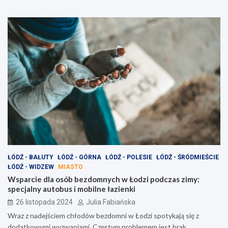
ŁÓDŹ - BAŁUTY
ŁÓDŹ - GÓRNA
ŁÓDŹ - POLESIE
ŁÓDŹ - ŚRÓDMIEŚCIE
ŁÓDŹ - WIDZEW
MIASTO
Wsparcie dla osób bezdomnych w Łodzi podczas zimy:
specjalny autobus i mobilne łazienki
26 listopada 2024
Julia Fabiańska
Wraz z nadejściem chłodów bezdomni w Łodzi spotykają się z
dodatkowymi wyzwaniami. Częstym problemem jest brak…