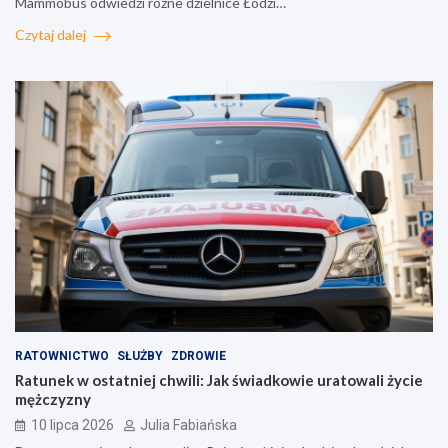
Mammobus odwiedzi różne dzielnice Łodzi…
Czytaj dalej
RATOWNICTWO
SŁUŻBY
ZDROWIE
Ratunek w ostatniej chwili: Jak świadkowie uratowali życie
mężczyzny
10 lipca 2026
Julia Fabiańska