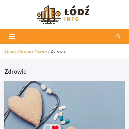
Skip
to
content
Łódź
Info
Strona główna
Newsy
Zdrowie
Zdrowie