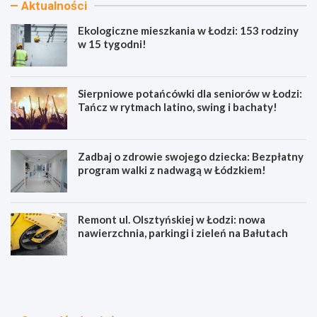
Aktualności
Ekologiczne mieszkania w Łodzi: 153 rodziny
w 15 tygodni!
Sierpniowe potańcówki dla seniorów w Łodzi:
Tańcz w rytmach latino, swing i bachaty!
Zadbaj o zdrowie swojego dziecka: Bezpłatny
program walki z nadwagą w Łódzkiem!
Remont ul. Olsztyńskiej w Łodzi: nowa
nawierzchnia, parkingi i zieleń na Bałutach
E
S
k
i
o
e
l
r
o
p