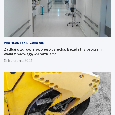
a
t
i
n
o
,
s
w
i
PROFILAKTYKA
ZDROWIE
n
Zadbaj o zdrowie swojego dziecka: Bezpłatny program
g
walki z nadwagą w Łódzkiem!
i
b
6 sierpnia 2026
a
c
h
a
t
y
!