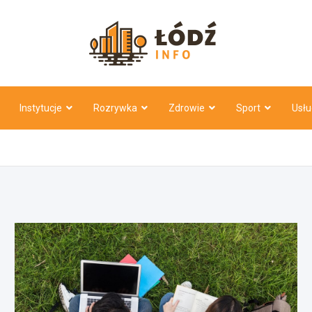
Łódź Inf
Instytucje
Rozrywka
Zdrowie
Sport
Usłu