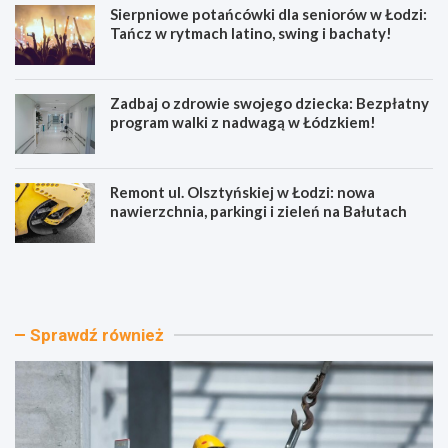
Sierpniowe potańcówki dla seniorów w Łodzi:
Tańcz w rytmach latino, swing i bachaty!
Zadbaj o zdrowie swojego dziecka: Bezpłatny
program walki z nadwagą w Łódzkiem!
Remont ul. Olsztyńskiej w Łodzi: nowa
nawierzchnia, parkingi i zieleń na Bałutach
E
S
k
i
o
e
l
r
o
p
Sprawdź również
g
n
i
i
c
o
z
w
n
e
e
p