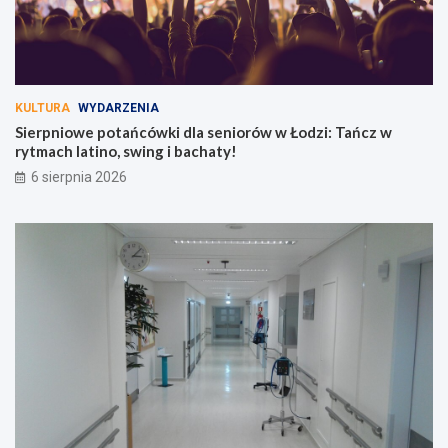
i
z
n
i
y
:
w
T
1
a
5
ń
KULTURA
WYDARZENIA
t
c
Sierpniowe potańcówki dla seniorów w Łodzi: Tańcz w
y
z
rytmach latino, swing i bachaty!
g
w
6 sierpnia 2026
o
r
d
y
n
t
i
m
!
a
c
h
l
a
t
i
n
o
,
s