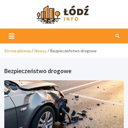
Skip
to
content
Łódź
Info
Strona główna
Newsy
Bezpieczeństwo drogowe
Bezpieczeństwo drogowe