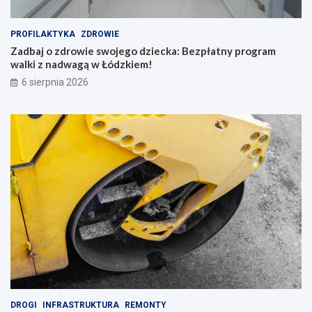
w
i
PROFILAKTYKA
ZDROWIE
n
Zadbaj o zdrowie swojego dziecka: Bezpłatny program
g
walki z nadwagą w Łódzkiem!
i
b
6 sierpnia 2026
a
c
h
a
t
y
!
DROGI
INFRASTRUKTURA
REMONTY