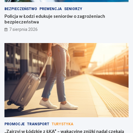
BEZPIECZEŃSTWO
PREWENCJA
SENIORZY
Policja w Łodzi edukuje seniorów o zagrożeniach
bezpieczeństwa
7 sierpnia 2026
PROMOCJE
TRANSPORT
TURYSTYKA
„Zajrzyj w Łódzkie z ŁKA” – wakacyjne zniżki nadal czekają