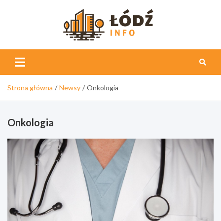
Skip
to
content
Łódź
Info
Strona główna
Newsy
Onkologia
Onkologia