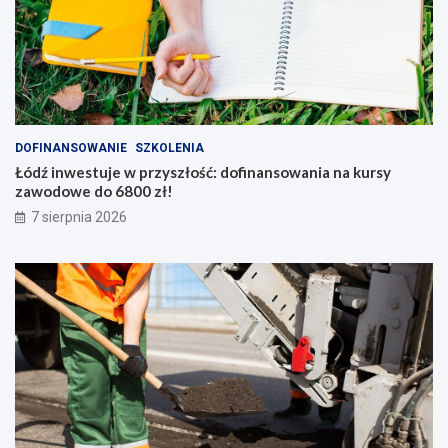
j
ć
e
s
d
p
r
o
o
t
g
y
o
k
w
a
DOFINANSOWANIE
SZKOLENIA
e
h
Łódź inwestuje w przyszłość: dofinansowania na kursy
i
zawodowe do 6800 zł!
s
t
7 sierpnia 2026
o
r
i
ę