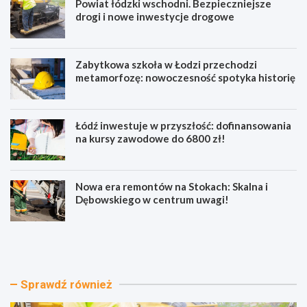
Powiat łódzki wschodni. Bezpieczniejsze
drogi i nowe inwestycje drogowe
Zabytkowa szkoła w Łodzi przechodzi
metamorfozę: nowoczesność spotyka historię
Łódź inwestuje w przyszłość: dofinansowania
na kursy zawodowe do 6800 zł!
Nowa era remontów na Stokach: Skalna i
Dębowskiego w centrum uwagi!
P
Z
o
a
w
b
i
y
a
t
Sprawdź również
t
k
ł
o