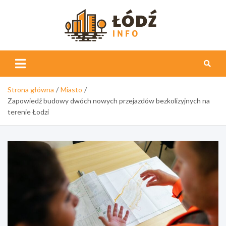
Skip
to
content
Łódź
Info
Strona główna
Miasto
Zapowiedź budowy dwóch nowych przejazdów bezkolizyjnych na
terenie Łodzi