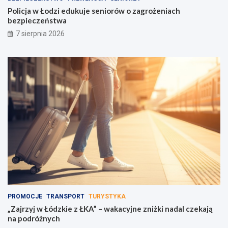
o
e
Policja w Łodzi edukuje seniorów o zagrożeniach
w
z
bezpieczeństwa
c
p
7 sierpnia 2026
e
i
n
e
t
c
r
z
u
e
m
ń
u
s
w
t
a
w
g
a
i
!
PROMOCJE
TRANSPORT
TURYSTYKA
„Zajrzyj w Łódzkie z ŁKA” – wakacyjne zniżki nadal czekają
na podróżnych