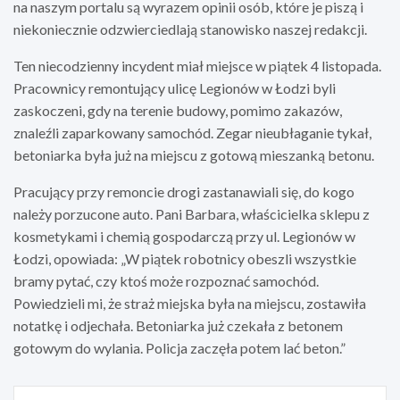
na naszym portalu są wyrazem opinii osób, które je piszą i
niekoniecznie odzwierciedlają stanowisko naszej redakcji.
Ten niecodzienny incydent miał miejsce w piątek 4 listopada.
Pracownicy remontujący ulicę Legionów w Łodzi byli
zaskoczeni, gdy na terenie budowy, pomimo zakazów,
znaleźli zaparkowany samochód. Zegar nieubłaganie tykał,
betoniarka była już na miejscu z gotową mieszanką betonu.
Pracujący przy remoncie drogi zastanawiali się, do kogo
należy porzucone auto. Pani Barbara, właścicielka sklepu z
kosmetykami i chemią gospodarczą przy ul. Legionów w
Łodzi, opowiada: „W piątek robotnicy obeszli wszystkie
bramy pytać, czy ktoś może rozpoznać samochód.
Powiedzieli mi, że straż miejska była na miejscu, zostawiła
notatkę i odjechała. Betoniarka już czekała z betonem
gotowym do wylania. Policja zaczęła potem lać beton.”
Nawigacja