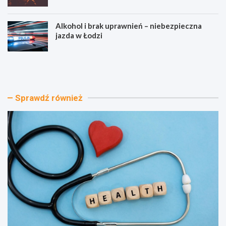
Alkohol i brak uprawnień – niebezpieczna
jazda w Łodzi
J
O
o
d
g
k
a
r
w
y
Sprawdź również
P
j
a
a
r
t
k
r
u
a
P
k
o
c
d
j
o
e
l
w
s
o
k
k
i
ó
m
ł