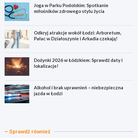
Joga w Parku Podolskim: Spotkanie
miłośników zdrowego stylu życia
Odkryj atrakcje wokół Łodzi: Arboretum,
Pałac w Działoszynie i Arkadia czekają!
Dożynki 2026 w Łódzkiem: Sprawdź daty i
lokalizacje!
Alkohol i brak uprawnień – niebezpieczna
jazda w Łodzi
J
O
o
d
g
k
a
r
w
y
Sprawdź również
P
j
a
a