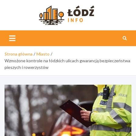
Skip
to
content
Łódź
Info
Strona główna
Miasto
Wzmożone kontrole na łódzkich ulicach gwarancją bezpieczeństwa
pieszych i rowerzystów