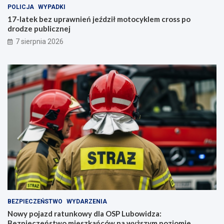
POLICJA
WYPADKI
17-latek bez uprawnień jeździł motocyklem cross po
drodze publicznej
7 sierpnia 2026
BEZPIECZEŃSTWO
WYDARZENIA
Nowy pojazd ratunkowy dla OSP Lubowidza:
Bezpieczeństwo mieszkańców na wyższym poziomie