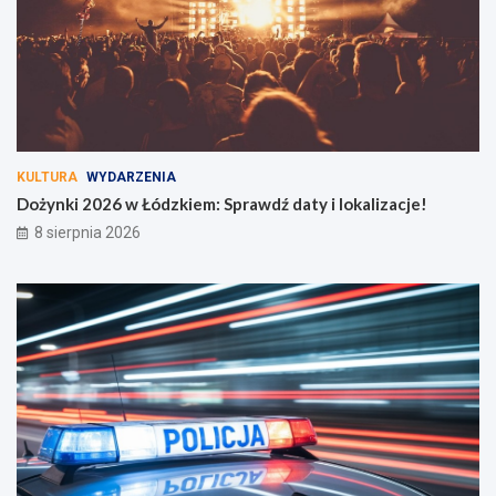
c
A
i
r
a
k
a
d
i
a
c
KULTURA
WYDARZENIA
z
Dożynki 2026 w Łódzkiem: Sprawdź daty i lokalizacje!
e
k
8 sierpnia 2026
a
j
ą
!