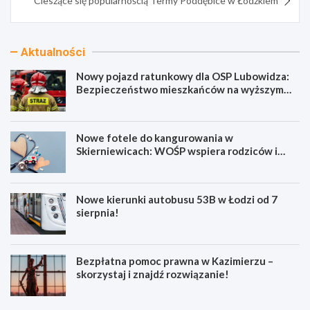
Cieszące się popularnością Termy Poddębice w Łódzkiem
Aktualności
Nowy pojazd ratunkowy dla OSP Lubowidza:
Bezpieczeństwo mieszkańców na wyższym
poziomie
Nowe fotele do kangurowania w
Skierniewicach: WOŚP wspiera rodziców i
noworodki
Nowe kierunki autobusu 53B w Łodzi od 7
sierpnia!
Bezpłatna pomoc prawna w Kazimierzu –
skorzystaj i znajdź rozwiązanie!
N
N
o
o