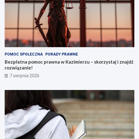
i
o
m
i
e
POMOC SPOŁECZNA
PORADY PRAWNE
Bezpłatna pomoc prawna w Kazimierzu – skorzystaj i znajdź
rozwiązanie!
7 sierpnia 2026