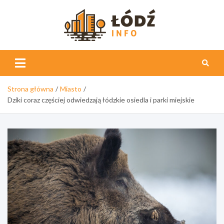
Skip
to
content
Łódź
Info
Strona główna
Miasto
Dziki coraz częściej odwiedzają łódzkie osiedla i parki miejskie