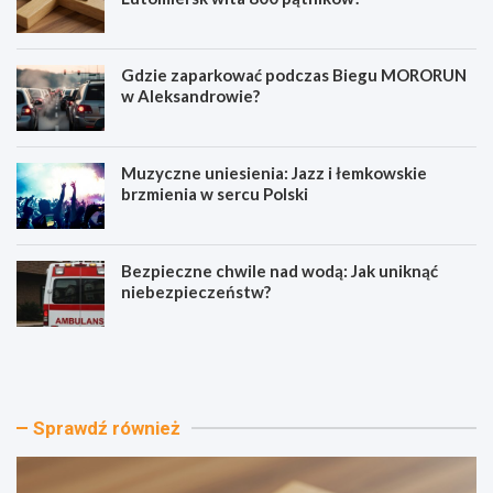
Gdzie zaparkować podczas Biegu MORORUN
w Aleksandrowie?
Muzyczne uniesienia: Jazz i łemkowskie
brzmienia w sercu Polski
Bezpieczne chwile nad wodą: Jak uniknąć
niebezpieczeństw?
P
G
i
d
e
z
l
i
g
e
Sprawdź również
r
z
z
a
y
p
m
a