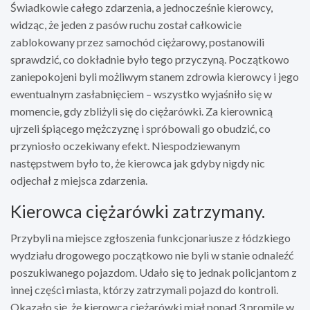
Świadkowie całego zdarzenia, a jednocześnie kierowcy,
widząc, że jeden z pasów ruchu został całkowicie
zablokowany przez samochód ciężarowy, postanowili
sprawdzić, co dokładnie było tego przyczyną. Początkowo
zaniepokojeni byli możliwym stanem zdrowia kierowcy i jego
ewentualnym zasłabnięciem – wszystko wyjaśniło się w
momencie, gdy zbliżyli się do ciężarówki. Za kierownicą
ujrzeli śpiącego mężczyznę i spróbowali go obudzić, co
przyniosło oczekiwany efekt. Niespodziewanym
następstwem było to, że kierowca jak gdyby nigdy nic
odjechał z miejsca zdarzenia.
Kierowca ciężarówki zatrzymany.
Przybyli na miejsce zgłoszenia funkcjonariusze z łódzkiego
wydziału drogowego początkowo nie byli w stanie odnaleźć
poszukiwanego pojazdom. Udało się to jednak policjantom z
innej części miasta, którzy zatrzymali pojazd do kontroli.
Okazało się, że kierowca ciężarówki miał ponad 3 promile w