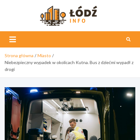
Skip
to
content
Łódź
Info
Strona główna
Miasto
Niebezpieczny wypadek w okolicach Kutna. Bus z dziećmi wypadł z
drogi