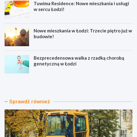
Tuwima Residence: Nowe mieszkania i usługi
w sercu Łodzi!
Nowe mieszkania w Łodzi: Trzecie piętro już w
budowie!
Bezprecedensowa walka z rzadką chorobą
genetyczną w Łodzi
T
T
k
u
a
w
c
i
k
m
Sprawdź również
a
a
w
R
Ł
e
o
s
d
i
z
d
i
e