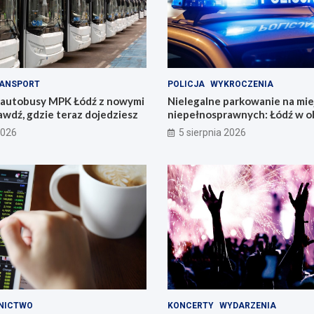
ANSPORT
POLICJA
WYKROCZENIA
 autobusy MPK Łódź z nowymi
Nielegalne parkowanie na mie
awdź, gdzie teraz dojedziesz
niepełnosprawnych: Łódź w o
problemu
2026
5 sierpnia 2026
NICTWO
KONCERTY
WYDARZENIA