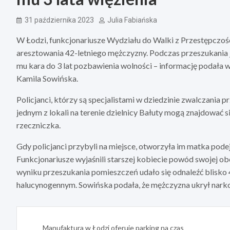
31 października 2023
Julia Fabiańska
W Łodzi, funkcjonariusze Wydziału do Walki z Przestępczoś
aresztowania 42-letniego mężczyzny. Podczas przeszukania je
mu kara do 3 lat pozbawienia wolności – informację podała 
Kamila Sowińska.
Policjanci, którzy są specjalistami w dziedzinie zwalczania 
jednym z lokali na terenie dzielnicy Bałuty mogą znajdować s
rzeczniczka.
Gdy policjanci przybyli na miejsce, otworzyła im matka pode
Funkcjonariusze wyjaśnili starszej kobiecie powód swojej ob
wyniku przeszukania pomieszczeń udało się odnaleźć blisko
halucynogennym. Sowińska podała, że mężczyzna ukrył nark
Nawigacja
Manufaktura w Łodzi oferuje parking na czas