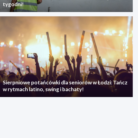
tygodni!
Sierpniowe potańcówki dla seniorów w Łodzi: Tańcz
w rytmach latino, swing i bachaty!