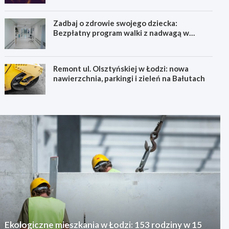
Zadbaj o zdrowie swojego dziecka:
Bezpłatny program walki z nadwagą w
Łódzkiem!
Remont ul. Olsztyńskiej w Łodzi: nowa
nawierzchnia, parkingi i zieleń na Bałutach
Ekologiczne mieszkania w Łodzi: 153 rodziny w 15