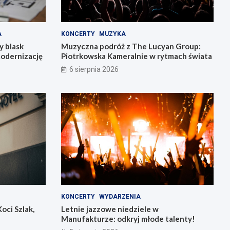
A
KONCERTY
MUZYKA
y blask
Muzyczna podróż z The Lucyan Group:
modernizację
Piotrkowska Kameralnie w rytmach świata
6 sierpnia 2026
KONCERTY
WYDARZENIA
oci Szlak,
Letnie jazzowe niedziele w
Manufakturze: odkryj młode talenty!