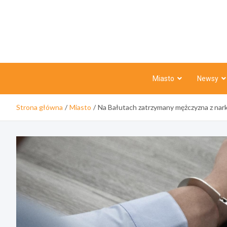
Skip
to
content
Miasto
Newsy
Strona główna
Miasto
Na Bałutach zatrzymany mężczyzna z narko