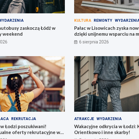
WYDARZENIA
KULTURA
REMONTY
WYDARZENI
utobusy zaskoczą Łódź w
Pałac w Lisowicach zyska now
y weekend
dzięki unijnemu wsparciu na 
2026
6 sierpnia 2026
RACA
REKRUTACJA
ATRAKCJE
WYDARZENIA
 w Łodzi poszukiwani!
Wakacyjne odkrycia w Łodzi: K
ualne oferty rekrutacyjne w
Orientkowo i inne skarby!
rzedszkolach