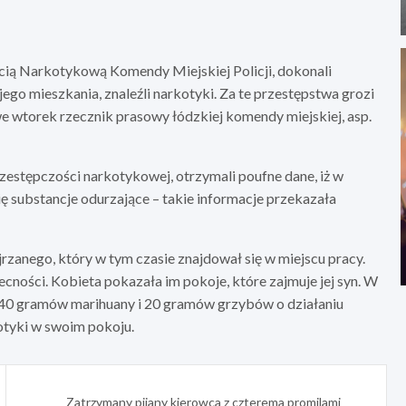
cią Narkotykową Komendy Miejskiej Policji, dokonali
go mieszkania, znaleźli narkotyki. Za te przestępstwa grozi
we wtorek rzecznik prasowy łódzkiej komendy miejskiej, asp.
przestępczości narkotykowej, otrzymali poufne dane, iż w
ię substancje odurzające – takie informacje przekazała
jrzanego, który w tym czasie znajdował się w miejscu pracy.
ecności. Kobieta pokazała im pokoje, które zajmuje jej syn. W
 40 gramów marihuany i 20 gramów grzybów o działaniu
otyki w swoim pokoju.
Zatrzymany pijany kierowca z czterema promilami