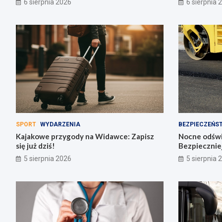
6 sierpnia 2026
6 sierpnia 
SPORT
WYDARZENIA
BEZPIECZEŃS
Kajakowe przygody na Widawce: Zapisz
Nocne odświe
się już dziś!
Bezpiecznie
5 sierpnia 2026
5 sierpnia 