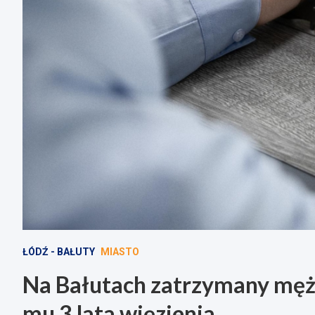
ŁÓDŹ - BAŁUTY
MIASTO
Na Bałutach zatrzymany męż
mu 3 lata więzienia