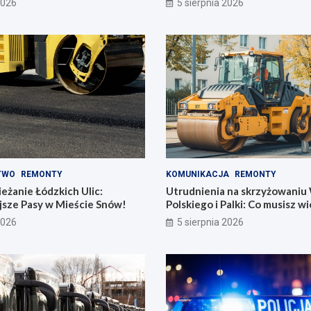
2026
5 sierpnia 2026
TWO
REMONTY
KOMUNIKACJA
REMONTY
żanie Łódzkich Ulic:
Utrudnienia na skrzyżowaniu
jsze Pasy w Mieście Snów!
Polskiego i Palki: Co musisz w
2026
5 sierpnia 2026