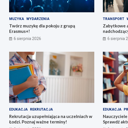
MUZYKA
WYDARZENIA
TRANSPORT
Twórz muzykę dla pokoju z grupą
Zabytkowe a
Erasmus+!
nadchodząc
6 sierpnia 2026
6 sierpnia 
EDUKACJA
REKRUTACJA
EDUKACJA
P
Rekrutacja uzupełniająca na uczelniach w
Nauczyciele
Łodzi. Poznaj ważne terminy!
Sprawdź akt
szkołach i p