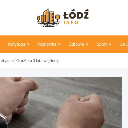
Łódź Inf
Instytucje
Rozrywka
Zdrowie
Sport
Usłu
tykami. Grozi mu 3 lata więzienia