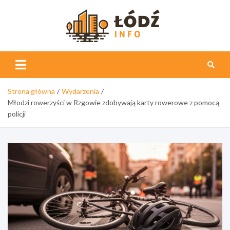
Skip
to
content
Łódź
Info
Strona główna
Wydarzenia
Młodzi rowerzyści w Rzgowie zdobywają karty rowerowe z pomocą
policji