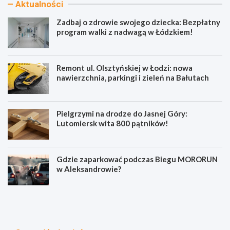
Aktualności
Zadbaj o zdrowie swojego dziecka: Bezpłatny
program walki z nadwagą w Łódzkiem!
Remont ul. Olsztyńskiej w Łodzi: nowa
nawierzchnia, parkingi i zieleń na Bałutach
Pielgrzymi na drodze do Jasnej Góry:
Lutomiersk wita 800 pątników!
Gdzie zaparkować podczas Biegu MORORUN
w Aleksandrowie?
Z
R
a
e
d
m
b
o
a
n