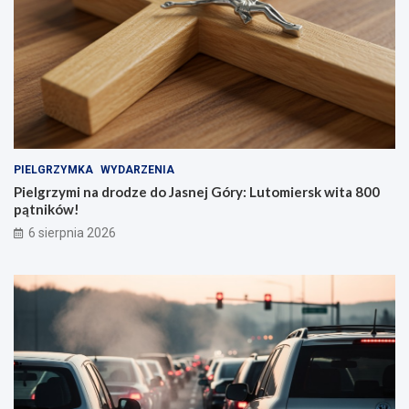
a
i
d
i
w
z
a
i
g
e
ą
l
w
e
Ł
ń
ó
n
d
a
PIELGRZYMKA
WYDARZENIA
z
B
Pielgrzymi na drodze do Jasnej Góry: Lutomiersk wita 800
k
a
pątników!
i
ł
e
u
6 sierpnia 2026
m
t
!
a
c
h