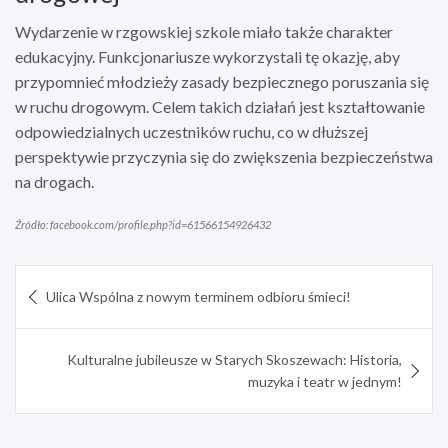
Wydarzenie w rzgowskiej szkole miało także charakter
edukacyjny. Funkcjonariusze wykorzystali tę okazję, aby
przypomnieć młodzieży zasady bezpiecznego poruszania się
w ruchu drogowym. Celem takich działań jest kształtowanie
odpowiedzialnych uczestników ruchu, co w dłuższej
perspektywie przyczynia się do zwiększenia bezpieczeństwa
na drogach.
Źródło: facebook.com/profile.php?id=61566154926432
Nawigacja
Ulica Wspólna z nowym terminem odbioru śmieci!
wpisu
Kulturalne jubileusze w Starych Skoszewach: Historia,
muzyka i teatr w jednym!