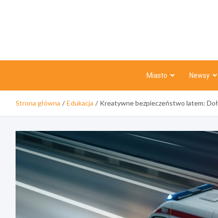
Skip
to
content
Miasto
Newsy
Strona główna
Edukacja
Kreatywne bezpieczeństwo latem: Doł