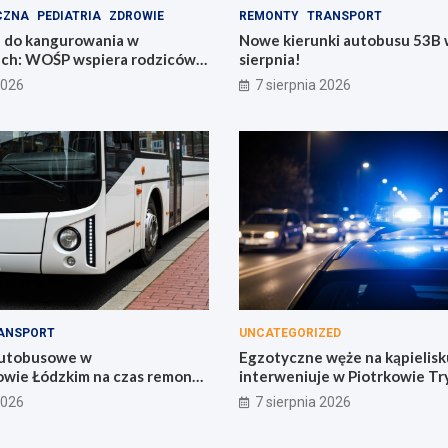
CZNA
PEDIATRIA
ZDROWIE
REMONTY
TRANSPORT
 do kangurowania w
Nowe kierunki autobusu 53B w
ach: WOŚP wspiera rodziców i
sierpnia!
2026
7 sierpnia 2026
ANSPORT
UNCATEGORIZED
autobusowe w
Egzotyczne węże na kąpielisku
wie Łódzkim na czas remontu
interweniuje w Piotrkowie Tr
2026
7 sierpnia 2026