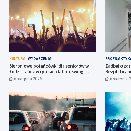
KULTURA
WYDARZENIA
PROFILAKTYK
Sierpniowe potańcówki dla seniorów w
Zadbaj o zdr
Łodzi: Tańcz w rytmach latino, swing i
Bezpłatny p
bachaty!
Łódzkiem!
6 sierpnia 2026
6 sierpnia 