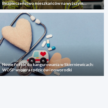
Bezpieczeństwo mieszkańców na wyższym
poziomie
Nowe fotele do kangurowania w Skierniewicach:
WOŚP wspiera rodziców i noworodki