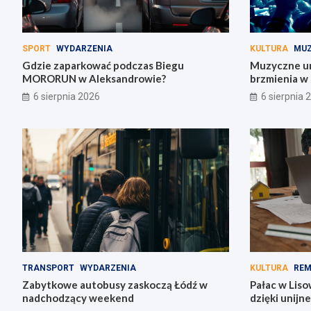
SPORT
WYDARZENIA
KULTURA
MU
Gdzie zaparkować podczas Biegu
Muzyczne uni
MORORUN w Aleksandrowie?
brzmienia w 
6 sierpnia 2026
6 sierpnia 
TRANSPORT
WYDARZENIA
KULTURA
RE
Zabytkowe autobusy zaskoczą Łódź w
Pałac w Liso
nadchodzący weekend
dzięki unijn