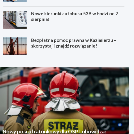
Nowe kierunki autobusu 53B w Łodzi od 7
sierpnia!
Bezpłatna pomoc prawna w Kazimierzu –
skorzystaj i znajdź rozwiązanie!
Nowy pojazd ratunkowy dla OSP Lubowidza: