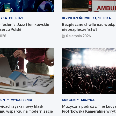
ZYKA
PODRÓŻE
BEZPIECZEŃSTWO
KĄPIELISKA
esienia: Jazz i łemkowskie
Bezpieczne chwile nad wodą: 
sercu Polski
niebezpieczeństw?
2026
6 sierpnia 2026
MONTY
WYDARZENIA
KONCERTY
MUZYKA
wicach zyska nowy blask
Muzyczna podróż z The Lucy
emu wsparciu na modernizację
Piotrkowska Kameralnie w ry