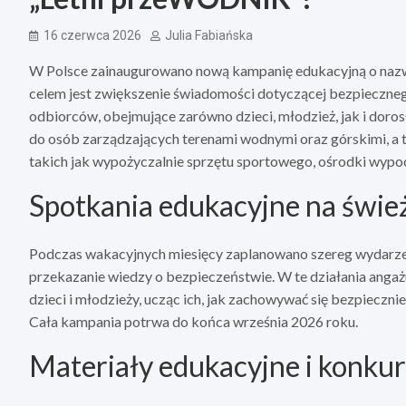
16 czerwca 2026
Julia Fabiańska
W Polsce zainaugurowano nową kampanię edukacyjną o nazwi
celem jest zwiększenie świadomości dotyczącej bezpiecznego
odbiorców, obejmujące zarówno dzieci, młodzież, jak i doros
do osób zarządzających terenami wodnymi oraz górskimi, a ta
takich jak wypożyczalnie sprzętu sportowego, ośrodki wyp
Spotkania edukacyjne na świ
Podczas wakacyjnych miesięcy zaplanowano szereg wydarzeń 
przekazanie wiedzy o bezpieczeństwie. W te działania angażuj
dzieci i młodzieży, ucząc ich, jak zachowywać się bezpiecz
Cała kampania potrwa do końca września 2026 roku.
Materiały edukacyjne i konku