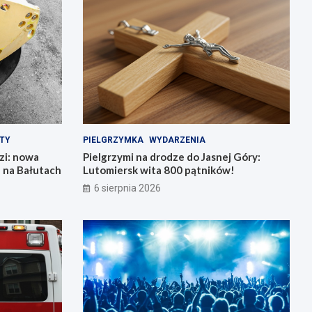
TY
PIELGRZYMKA
WYDARZENIA
zi: nowa
Pielgrzymi na drodze do Jasnej Góry:
ń na Bałutach
Lutomiersk wita 800 pątników!
6 sierpnia 2026