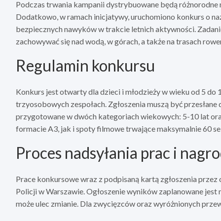
Podczas trwania kampanii dystrybuowane będą różnorodne mate
Dodatkowo, w ramach inicjatywy, uruchomiono konkurs o n
bezpiecznych nawyków w trakcie letnich aktywności. Zadani
zachowywać się nad wodą, w górach, a także na trasach rowe
Regulamin konkursu
Konkurs jest otwarty dla dzieci i młodzieży w wieku od 5 do 
trzyosobowych zespołach. Zgłoszenia muszą być przesłane 
przygotowane w dwóch kategoriach wiekowych: 5-10 lat oraz 
formacie A3, jak i spoty filmowe trwające maksymalnie 60 s
Proces nadsyłania prac i nagr
Prace konkursowe wraz z podpisaną kartą zgłoszenia przez
Policji w Warszawie. Ogłoszenie wyników zaplanowane jest na
może ulec zmianie. Dla zwycięzców oraz wyróżnionych prze