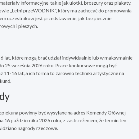
riały informacyjne, takie jak ulotki, broszury oraz plakaty.
azwie „Letni przeWODNIK”, który ma zachęcać do promowania
em uczestników jest przedstawienie, jak bezpiecznie
rowych i pieszych.
16 lat, które mogą brać udział indywidualnie lub w maksymalnie
do 25 września 2026 roku. Prace konkursowe mogą być
11-16 lat, a ich forma to zarówno techniki artystyczne na
ekund.
ody
 opiekuna powinny być wysyłane na adres Komendy Głównej
 16 października 2026 roku, z zastrzeżeniem, że termin ten
widziano nagrody rzeczowe.