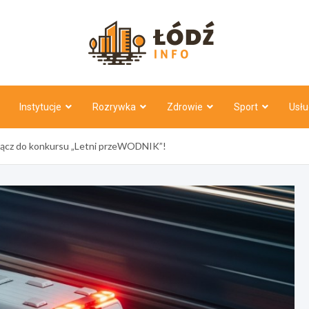
Łódź Inf
Instytucje
Rozrywka
Zdrowie
Sport
Usłu
ącz do konkursu „Letni przeWODNIK”!