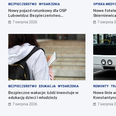
BEZPIECZEŃSTWO
WYDARZENIA
OPIEKA MEDY
Nowy pojazd ratunkowy dla OSP
Nowe fotele
Lubowidza: Bezpieczeństwo
Skierniewic
mieszkańców na wyższym poziomie
noworodki
7 sierpnia 2026
7 sierpnia 
BEZPIECZEŃSTWO
EDUKACJA
WYDARZENIA
REMONTY
TR
Bezpieczne wakacje: Łódź inwestuje w
Nowe linie 
edukację dzieci i młodzieży
Konstantyno
pl. Wolności
7 sierpnia 2026
7 sierpnia 