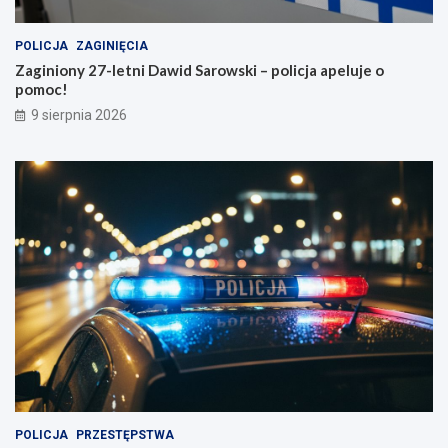
c
z
POLICJA
ZAGINIĘCIA
y
Zaginiony 27-letni Dawid Sarowski – policja apeluje o
z
pomoc!
n
y
9 sierpnia 2026
POLICJA
PRZESTĘPSTWA