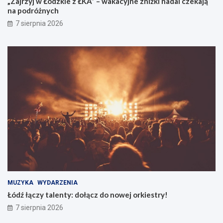
„Zajrzyj w Łódzkie z ŁKA” – wakacyjne zniżki nadal czekają
na podróżnych
7 sierpnia 2026
MUZYKA
WYDARZENIA
Łódź łączy talenty: dołącz do nowej orkiestry!
7 sierpnia 2026