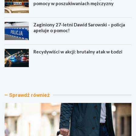
pomocy w poszukiwaniach mężczyzny
Zaginiony 27-letni Dawid Sarowski – policja
apeluje o pomoc!
Recydywiści w akcji: brutalny atak w Łodzi
G
Z
ó
n
r
i
s
k
k
n
Sprawdź również
i
i
e
ę
w
c
y
i
p
e
r
w
a
T
w
o