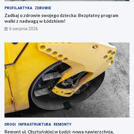
i
PROFILAKTYKA
ZDROWIE
n
Zadbaj o zdrowie swojego dziecka: Bezpłatny program
g
walki z nadwagą w Łódzkiem!
i
b
6 sierpnia 2026
a
c
h
a
t
y
!
DROGI
INFRASTRUKTURA
REMONTY
Remont ul. Olsztyńskiej w Łodzi: nowa nawierzchnia,