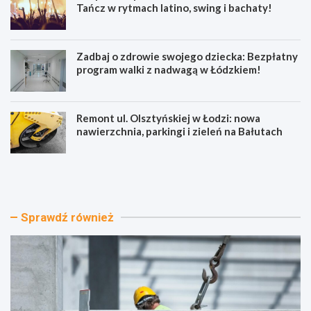
Tańcz w rytmach latino, swing i bachaty!
Zadbaj o zdrowie swojego dziecka: Bezpłatny
program walki z nadwagą w Łódzkiem!
Remont ul. Olsztyńskiej w Łodzi: nowa
nawierzchnia, parkingi i zieleń na Bałutach
E
S
k
i
o
e
l
r
o
p
Sprawdź również
g
n
i
i
c
o
z
w
n
e
e
p
m
o
i
t