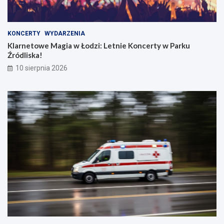
k
P
i
a
n
r
a
k
KONCERTY
WYDARZENIA
Ż
u
Klarnetowe Magia w Łodzi: Letnie Koncerty w Parku
y
Ź
Źródliska!
w
r
10 sierpnia 2026
o
ó
!
d
l
i
s
k
a
!