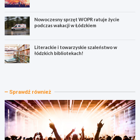
Nowoczesny sprzęt WOPR ratuje życie
podczas wakacji w Łódzkiem
Literackie i towarzyskie szaleństwo w
łódzkich bibliotekach!
J
K
a
l
z
a
z
r
o
n
Sprawdź również
w
e
e
t
W
o
a
w
k
e
a
M
c
a
j
g
e
i