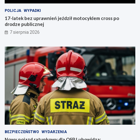
POLICJA
WYPADKI
17-latek bez uprawnień jeździł motocyklem cross po
drodze publicznej
7 sierpnia 2026
BEZPIECZEŃSTWO
WYDARZENIA
Nowy pojazd ratunkowy dla OSP Lubowidza: