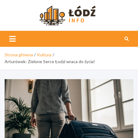
Skip
to
content
Łódź
Info
Strona główna
Kultura
Arturówek: Zielone Serce Łodzi wraca do życia!