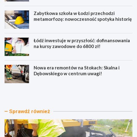
Zabytkowa szkoła w Łodzi przechodzi
metamorfozę: nowoczesność spotyka historię
Łódź inwestuje w przyszłość: dofinansowania
na kursy zawodowe do 6800 zł!
Nowa era remontów na Stokach: Skalna i
Dębowskiego w centrum uwagi!
P
Z
o
a
w
b
i
y
a
t
Sprawdź również
t
k
ł
o
ó
w
d
a
z
s