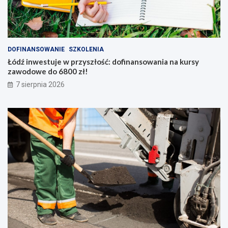
r
o
o
t
g
y
o
k
w
a
DOFINANSOWANIE
SZKOLENIA
e
h
Łódź inwestuje w przyszłość: dofinansowania na kursy
i
zawodowe do 6800 zł!
s
t
7 sierpnia 2026
o
r
i
ę