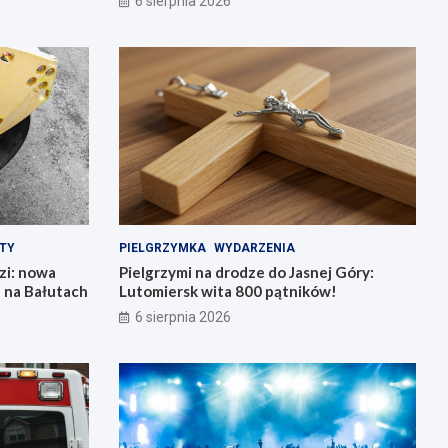
6 sierpnia 2026
TY
PIELGRZYMKA
WYDARZENIA
zi: nowa
Pielgrzymi na drodze do Jasnej Góry:
ń na Bałutach
Lutomiersk wita 800 pątników!
6 sierpnia 2026