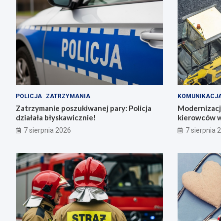
POLICJA
ZATRZYMANIA
KOMUNIKACJ
Zatrzymanie poszukiwanej pary: Policja
Modernizacja
działała błyskawicznie!
kierowców w
7 sierpnia 2026
7 sierpnia 