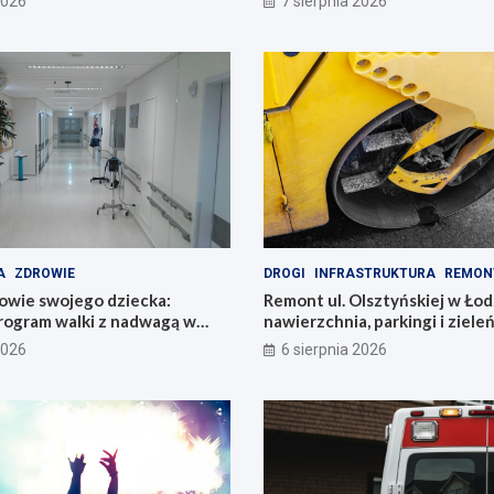
2026
7 sierpnia 2026
A
ZDROWIE
DROGI
INFRASTRUKTURA
REMON
owie swojego dziecka:
Remont ul. Olsztyńskiej w Łod
rogram walki z nadwagą w
nawierzchnia, parkingi i ziele
2026
6 sierpnia 2026