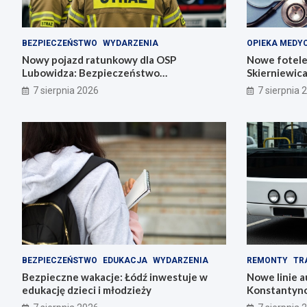
BEZPIECZEŃSTWO
WYDARZENIA
OPIEKA MEDY
Nowy pojazd ratunkowy dla OSP
Nowe fotele
Lubowidza: Bezpieczeństwo
Skierniewic
mieszkańców na wyższym poziomie
noworodki
7 sierpnia 2026
7 sierpnia 
BEZPIECZEŃSTWO
EDUKACJA
WYDARZENIA
REMONTY
TR
Bezpieczne wakacje: Łódź inwestuje w
Nowe linie 
edukację dzieci i młodzieży
Konstantyno
pl. Wolności