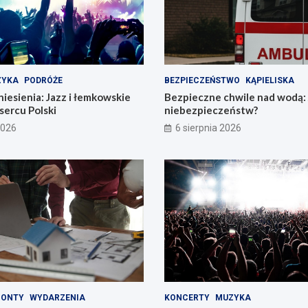
ZYKA
PODRÓŻE
BEZPIECZEŃSTWO
KĄPIELISKA
esienia: Jazz i łemkowskie
Bezpieczne chwile nad wodą: 
sercu Polski
niebezpieczeństw?
2026
6 sierpnia 2026
MONTY
WYDARZENIA
KONCERTY
MUZYKA