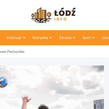
Łódź Inf
Instytucje
Rozrywka
Zdrowie
Sport
Usłu
prem Piechockim