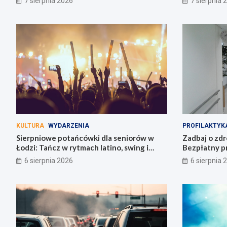
7 sierpnia 2026
7 sierpnia 
KULTURA
WYDARZENIA
PROFILAKTYK
Sierpniowe potańcówki dla seniorów w
Zadbaj o zdr
Łodzi: Tańcz w rytmach latino, swing i
Bezpłatny p
bachaty!
Łódzkiem!
6 sierpnia 2026
6 sierpnia 