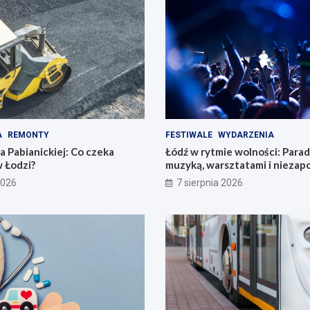
A
REMONTY
FESTIWALE
WYDARZENIA
 Pabianickiej: Co czeka
Łódź w rytmie wolności: Para
 Łodzi?
muzyką, warsztatami i nieza
przeżyciami!
2026
7 sierpnia 2026