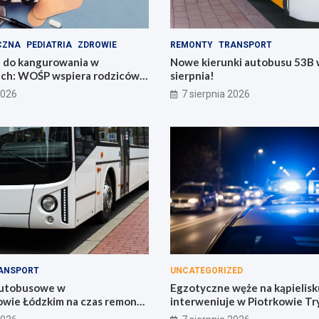
CZNA
PEDIATRIA
ZDROWIE
REMONTY
TRANSPORT
 do kangurowania w
Nowe kierunki autobusu 53B w
ach: WOŚP wspiera rodziców i
sierpnia!
2026
7 sierpnia 2026
ANSPORT
UNCATEGORIZED
autobusowe w
Egzotyczne węże na kąpielisku
wie Łódzkim na czas remontu
interweniuje w Piotrkowie Tr