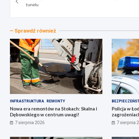
wpisu
tunelu
Sprawdź również
INFRASTRUKTURA
REMONTY
BEZPIECZEŃS
Nowa era remontów na Stokach: Skalna i
Policja w Ło
Dębowskiego w centrum uwagi!
zagrożeniac
7 sierpnia 2026
7 sierpnia 