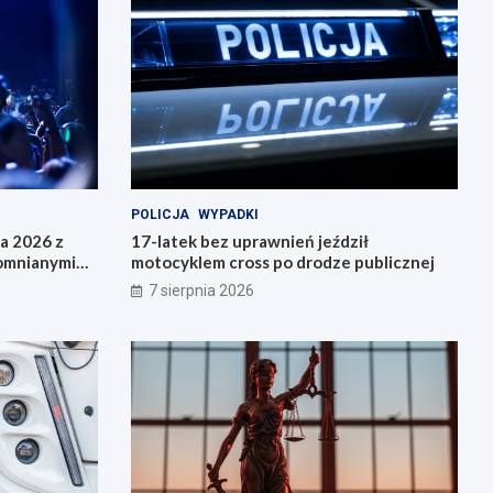
POLICJA
WYPADKI
da 2026 z
17-latek bez uprawnień jeździł
pomnianymi
motocyklem cross po drodze publicznej
7 sierpnia 2026