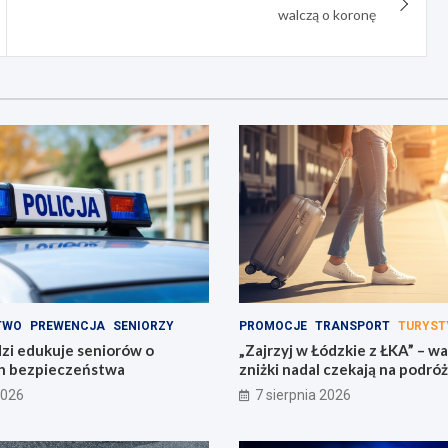
walczą o koronę
TWO
PREWENCJA
SENIORZY
PROMOCJE
TRANSPORT
TURYST
dzi edukuje seniorów o
„Zajrzyj w Łódzkie z ŁKA” – w
h bezpieczeństwa
zniżki nadal czekają na podró
2026
7 sierpnia 2026