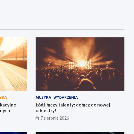
YKA
MUZYKA
WYDARZENIA
akacyjne
Łódź łączy talenty: dołącz do nowej
żnych
orkiestry!
7 sierpnia 2026