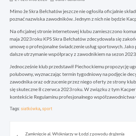
Mimo że Skra Bełchatów jeszcze nie ogłosiła oficjalnie skła
poznać nazwiska zawodników. Jednym z nich nie będzie Kacp
Na oficjalnej stronie internetowej klubu zamieszczono komun
maja 2023 roku KPS Skra Bełchatów zdecydowała się zako
umowę o profesjonalne świadczenie usług sportowych. Jako p
dalsze utrzymanie współpracy z zawodnikiem na sezon 2023
Jednocześnie klub przedstawił Piechockiemu propozycję ug
polubowny, wyznaczając termin tygodniowy na podjęcie decyzj
zawodnika oraz odrzucenie przez niego oferty ze strony klubu
się skuteczne 8 czerwca 2023 roku. W związku z tym Kacper
kontekście Regulaminu profesjonalnego współzawodnictwa w
Tags:
siatkówka
,
sport
Nawigacja
Zamknięcie al. Włókniarzy w Łodzi z powodu drążenia