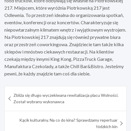
food trucków, które odbywają się właśnie na Piotrkowskiej
217. Miejscem, które wyróżnia Piotrkowską 217 jest
Odlewnia. To przestrzeń idealna do organizowania spotkań,
eventów, konferencji oraz koncertów. Charakteryzuje się
niepowtarzalnym klimatem wnętrz i wyjątkowym wystrojem.
Na Piotrkowskiej 217 znajdują się również prywatne biura
oraz przestrzeń coworkingowa. Znajdziecie tam także kilka
sklepów i mnóstwo ciekawych restauracji. Na klientów
czekają między innymi King Kong, PizzaTruck Garage,
Manufaktura Czekolady, a także Chill Bar&Bistro. Jesteśmy
pewni, że każdy znajdzie tam coś dla siebie.
Nawigacja
Zbliża się długo wyczekiwana rewitalizacja placu Wolności.
wpisu
Został wybrany wykonawca
Kącik kulturalny. Na co do kina? Sprawdzamy repertuar
łódzkich kin