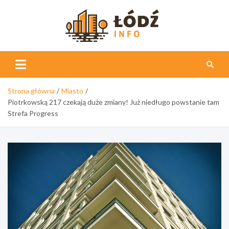
Skip
to
content
Łódź
Info
Strona główna
Miasto
Piotrkowską 217 czekają duże zmiany! Już niedługo powstanie tam
Strefa Progress