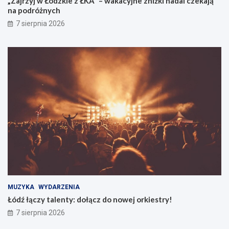
„Zajrzyj w Łódzkie z ŁKA” – wakacyjne zniżki nadal czekają
na podróżnych
7 sierpnia 2026
MUZYKA
WYDARZENIA
Łódź łączy talenty: dołącz do nowej orkiestry!
7 sierpnia 2026