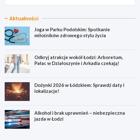
Aktualności
Joga w Parku Podolskim: Spotkanie
miłośników zdrowego stylu życia
Odkryj atrakcje wokół Łodzi: Arboretum,
Pałac w Działoszynie i Arkadia czekają!
Dożynki 2026 w Łódzkiem: Sprawdź daty i
lokalizacje!
Alkohol i brak uprawnień – niebezpieczna
jazda w Łodzi
J
O
o
d
g
k