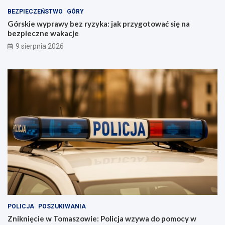
y
e
BEZPIECZEŃSTWO
GÓRY
k
:
a
P
Górskie wyprawy bez ryzyka: jak przygotować się na
:
o
bezpieczne wakacje
j
l
9 sierpnia 2026
a
i
k
c
p
j
r
a
z
w
y
z
g
y
o
w
t
a
o
d
w
o
a
p
ć
o
s
m
i
o
ę
c
n
y
POLICJA
POSZUKIWANIA
a
w
Zniknięcie w Tomaszowie: Policja wzywa do pomocy w
b
p