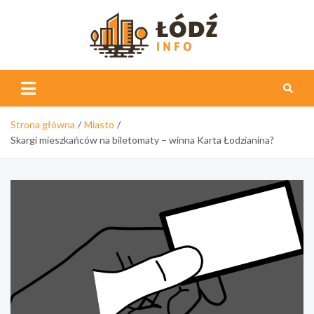
Skip
to
content
Łódź
Info
Strona główna
Miasto
Skargi mieszkańców na biletomaty – winna Karta Łodzianina?