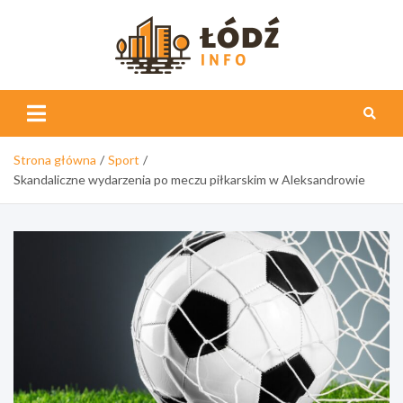
Skip
to
content
Łódź
Info
Strona główna
Sport
Skandaliczne wydarzenia po meczu piłkarskim w Aleksandrowie