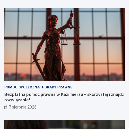
z
d
y
k
m
i
p
o
z
i
o
m
i
e
POMOC SPOŁECZNA
PORADY PRAWNE
Bezpłatna pomoc prawna w Kazimierzu – skorzystaj i znajdź
rozwiązanie!
7 sierpnia 2026