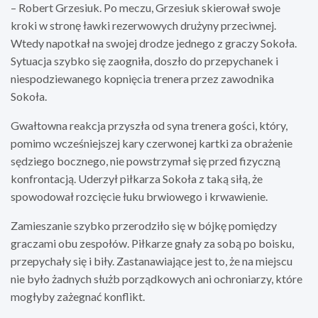
– Robert Grzesiuk. Po meczu, Grzesiuk skierował swoje
kroki w stronę ławki rezerwowych drużyny przeciwnej.
Wtedy napotkał na swojej drodze jednego z graczy Sokoła.
Sytuacja szybko się zaogniła, doszło do przepychanek i
niespodziewanego kopnięcia trenera przez zawodnika
Sokoła.
Gwałtowna reakcja przyszła od syna trenera gości, który,
pomimo wcześniejszej kary czerwonej kartki za obrażenie
sędziego bocznego, nie powstrzymał się przed fizyczną
konfrontacją. Uderzył piłkarza Sokoła z taką siłą, że
spowodował rozcięcie łuku brwiowego i krwawienie.
Zamieszanie szybko przerodziło się w bójkę pomiędzy
graczami obu zespołów. Piłkarze gnały za sobą po boisku,
przepychały się i biły. Zastanawiające jest to, że na miejscu
nie było żadnych służb porządkowych ani ochroniarzy, które
mogłyby zażegnać konflikt.