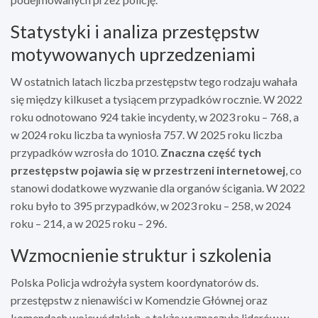
Statystyki i analiza przestępstw
motywowanych uprzedzeniami
W ostatnich latach liczba przestępstw tego rodzaju wahała
się między kilkuset a tysiącem przypadków rocznie. W 2022
roku odnotowano 924 takie incydenty, w 2023 roku – 768, a
w 2024 roku liczba ta wyniosła 757. W 2025 roku liczba
przypadków wzrosła do 1010.
Znaczna część tych
przestępstw pojawia się w przestrzeni internetowej
, co
stanowi dodatkowe wyzwanie dla organów ścigania. W 2022
roku było to 395 przypadków, w 2023 roku – 258, w 2024
roku – 214, a w 2025 roku – 296.
Wzmocnienie struktur i szkolenia
Polska Policja wdrożyła system koordynatorów ds.
przestępstw z nienawiści w Komendzie Głównej oraz
komendach wojewódzkich, a także wyznaczyła liderów w