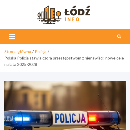
Skip
to
content
Łódź
Info
Strona główna
Policja
Polska Policja stawia czoła przestępstwom z nienawiści: nowe cele
na lata 2025-2028