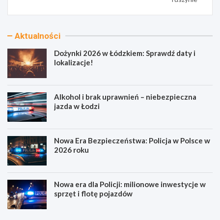
Aktualności
Dożynki 2026 w Łódzkiem: Sprawdź daty i
lokalizacje!
Alkohol i brak uprawnień – niebezpieczna
jazda w Łodzi
Nowa Era Bezpieczeństwa: Policja w Polsce w
2026 roku
Nowa era dla Policji: milionowe inwestycje w
sprzęt i flotę pojazdów
D
A
o
l