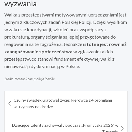
wyzwania
Walka z przestępstwami motywowanymi uprzedzeniami jest
jednym z kluczowych zadań Polskiej Policji. Dzięki wysiłkom
w zakresie koordynacji, szkoleń oraz współpracy z
prokuraturą, organy ścigania są lepiej przygotowane do
reagowania na te zagrożenia. Jednakże
istotne jest również
zaangażowanie społeczeństwa
w zgłaszanie takich
przestępstw, co stanowi fundament efektywnej walki z
nienawiścią i dyskryminacją w Polsce.
Źródło: facebook.com/policja.lodzkie
Nawigacja
Czujny świadek uratował życie: kierowca z 4 promilami
wpisu
zatrzymany na drodze
Dziecięce talenty zachwyciły podczas „Promyczka 2026” w
Tuszynie