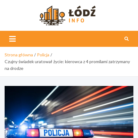
Skip
to
content
Łódź
Info
Strona główna
Policja
Czujny świadek uratował życie: kierowca z 4 promilami zatrzymany
na drodze