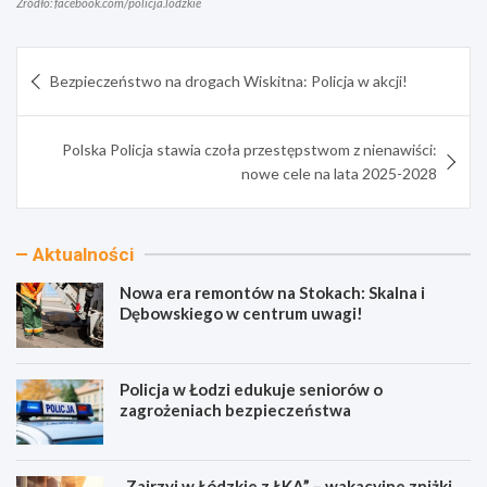
Źródło: facebook.com/policja.lodzkie
Nawigacja
Bezpieczeństwo na drogach Wiskitna: Policja w akcji!
wpisu
Polska Policja stawia czoła przestępstwom z nienawiści:
nowe cele na lata 2025-2028
Aktualności
Nowa era remontów na Stokach: Skalna i
Dębowskiego w centrum uwagi!
Policja w Łodzi edukuje seniorów o
zagrożeniach bezpieczeństwa
„Zajrzyj w Łódzkie z ŁKA” – wakacyjne zniżki