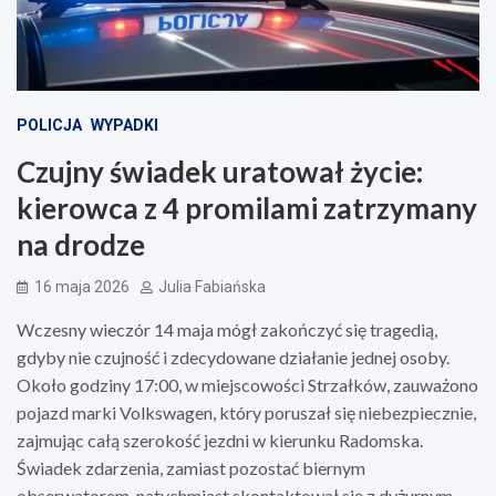
POLICJA
WYPADKI
Czujny świadek uratował życie:
kierowca z 4 promilami zatrzymany
na drodze
16 maja 2026
Julia Fabiańska
Wczesny wieczór 14 maja mógł zakończyć się tragedią,
gdyby nie czujność i zdecydowane działanie jednej osoby.
Około godziny 17:00, w miejscowości Strzałków, zauważono
pojazd marki Volkswagen, który poruszał się niebezpiecznie,
zajmując całą szerokość jezdni w kierunku Radomska.
Świadek zdarzenia, zamiast pozostać biernym
obserwatorem, natychmiast skontaktował się z dyżurnym