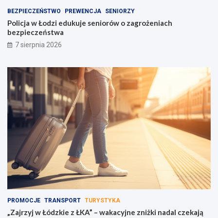
g
b
BEZPIECZEŃSTWO
PREWENCJA
SENIORZY
o
e
Policja w Łodzi edukuje seniorów o zagrożeniach
w
z
bezpieczeństwa
c
p
7 sierpnia 2026
e
i
n
e
t
c
r
z
u
e
m
ń
u
s
w
t
a
w
g
a
i
!
PROMOCJE
TRANSPORT
TURYSTYKA
„Zajrzyj w Łódzkie z ŁKA” – wakacyjne zniżki nadal czekają