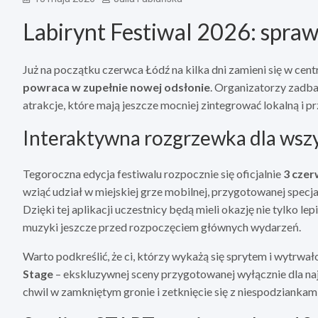
Labirynt Festiwal 2026: spraw
Już na początku czerwca Łódź na kilka dni zamieni się w ce
powraca w zupełnie nowej odsłonie
. Organizatorzy zadbal
atrakcje, które mają jeszcze mocniej zintegrować lokalną i p
Interaktywna rozgrzewka dla wszys
Tegoroczna edycja festiwalu rozpocznie się oficjalnie
3 cze
wziąć udział w miejskiej grze mobilnej, przygotowanej spec
Dzięki tej aplikacji uczestnicy będą mieli okazję nie tylko l
muzyki jeszcze przed rozpoczęciem głównych wydarzeń.
Warto podkreślić, że ci, którzy wykażą się sprytem i wytrwa
Stage
– ekskluzywnej sceny przygotowanej wyłącznie dla naj
chwil w zamkniętym gronie i zetknięcie się z niespodziankami