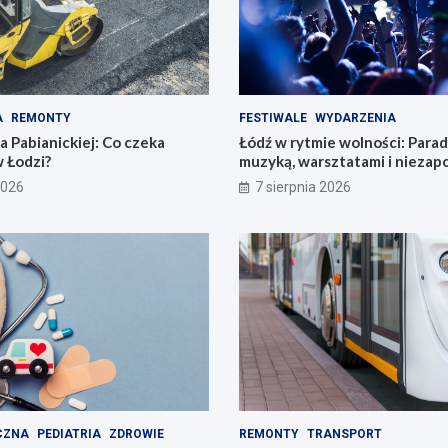
A
REMONTY
FESTIWALE
WYDARZENIA
 Pabianickiej: Co czeka
Łódź w rytmie wolności: Para
 Łodzi?
muzyką, warsztatami i nieza
przeżyciami!
2026
7 sierpnia 2026
CZNA
PEDIATRIA
ZDROWIE
REMONTY
TRANSPORT