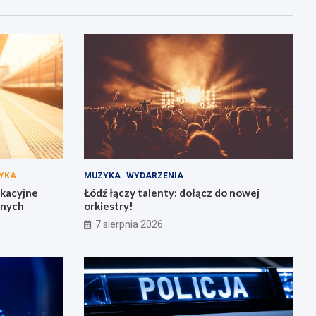
YKA
MUZYKA
WYDARZENIA
akacyjne
Łódź łączy talenty: dołącz do nowej
żnych
orkiestry!
7 sierpnia 2026