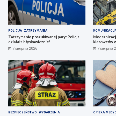
POLICJA
ZATRZYMANIA
KOMUNIKACJ
Zatrzymanie poszukiwanej pary: Policja
Modernizacja
działała błyskawicznie!
kierowców w
7 sierpnia 2026
7 sierpnia 
BEZPIECZEŃSTWO
WYDARZENIA
OPIEKA MEDY