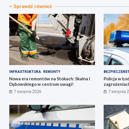
Sprawdź również
INFRASTRUKTURA
REMONTY
BEZPIECZEŃS
Nowa era remontów na Stokach: Skalna i
Policja w Ło
Dębowskiego w centrum uwagi!
zagrożeniac
7 sierpnia 2026
7 sierpnia 