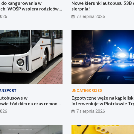
 do kangurowania w
Nowe kierunki autobusu 53B w
ach: WOŚP wspiera rodziców i
sierpnia!
2026
7 sierpnia 2026
ANSPORT
UNCATEGORIZED
autobusowe w
Egzotyczne węże na kąpielisku
wie Łódzkim na czas remontu
interweniuje w Piotrkowie Tr
2026
7 sierpnia 2026