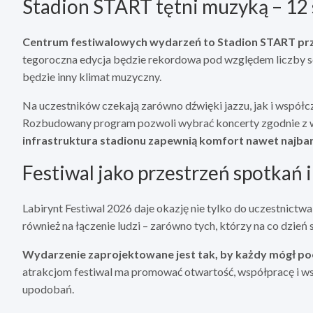
Stadion START tętni muzyką – 12 s
Centrum festiwalowych wydarzeń to Stadion START przy
tegoroczna edycja będzie rekordowa pod względem liczby s
będzie inny klimat muzyczny.
Na uczestników czekają zarówno dźwięki jazzu, jak i współc
Rozbudowany program pozwoli wybrać koncerty zgodnie z 
infrastruktura stadionu zapewnią komfort nawet naj
Festiwal jako przestrzeń spotkań i
Labirynt Festiwal 2026 daje okazję nie tylko do uczestnictw
również na łączenie ludzi – zarówno tych, którzy na co dzień 
Wydarzenie zaprojektowane jest tak, by każdy mógł pocz
atrakcjom festiwal ma promować otwartość, współpracę i ws
upodobań.