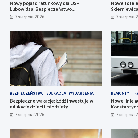
Nowy pojazd ratunkowy dla OSP
Nowe fotele
Lubowidza: Bezpieczeństwo
Skierniewic
mieszkańców na wyższym poziomie
noworodki
7 sierpnia 2026
7 sierpnia 
BEZPIECZEŃSTWO
EDUKACJA
WYDARZENIA
REMONTY
TR
Bezpieczne wakacje: Łódź inwestuje w
Nowe linie 
edukację dzieci i młodzieży
Konstantyno
pl. Wolności
7 sierpnia 2026
7 sierpnia 