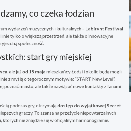
dzamy, co czeka łodzian
ntrum wydarzeń muzycznych i kulturalnych –
Labirynt Festiwal
i nie tylko o większą przestrzeń, ale także o innowacyjne
rzyjezdną społeczność.
tkich: start gry miejskiej
rwca
, ale już
od 15 maja
mieszkańcy Łodzi i okolic będą mogli
jalnie z myślą o tegorocznym motywie: “START New Level”.
epiej poznać miasto, ale także nawiązać nowe kontakty z fanami
łością podczas gry, otrzymają
dostęp do wyjątkowej Secret
lepszych graczy. To szansa na przeżycie niepowtarzalnych
, których nie znajdzie się w oficjalnym harmonogramie.