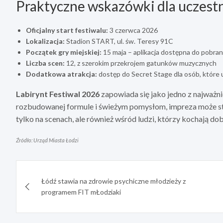
Praktyczne wskazówki dla uczest
Oficjalny start festiwalu:
3 czerwca 2026
Lokalizacja:
Stadion START, ul. św. Teresy 91C
Początek gry miejskiej:
15 maja – aplikacja dostępna do pobran
Liczba scen:
12, z szerokim przekrojem gatunków muzycznych
Dodatkowa atrakcja:
dostęp do Secret Stage dla osób, które 
Labirynt Festiwal 2026
zapowiada się jako jedno z najważn
rozbudowanej formule i świeżym pomysłom, impreza może stać 
tylko na scenach, ale również wśród ludzi, którzy kochają do
Źródło: Urząd Miasta Łodzi
Nawigacja
Łódź stawia na zdrowie psychiczne młodzieży z
wpisu
programem FIT mŁodziaki