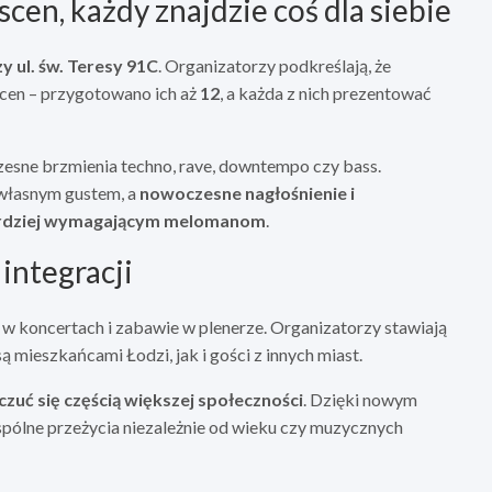
cen, każdy znajdzie coś dla siebie
 ul. św. Teresy 91C
. Organizatorzy podkreślają, że
cen – przygotowano ich aż
12
, a każda z nich prezentować
zesne brzmienia techno, rave, downtempo czy bass.
własnym gustem, a
nowoczesne nagłośnienie i
bardziej wymagającym melomanom
.
 integracji
a w koncertach i zabawie w plenerze. Organizatorzy stawiają
są mieszkańcami Łodzi, jak i gości z innych miast.
uć się częścią większej społeczności
. Dzięki nowym
pólne przeżycia niezależnie od wieku czy muzycznych