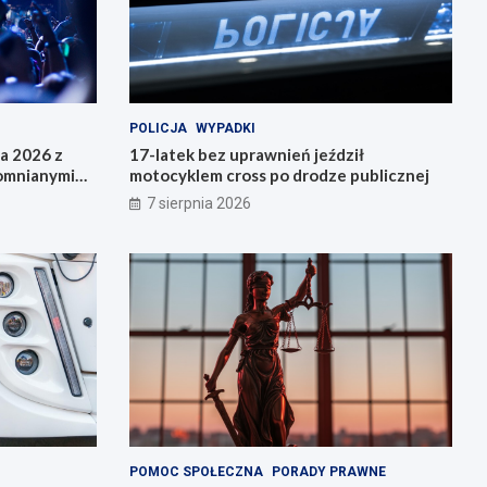
POLICJA
WYPADKI
da 2026 z
17-latek bez uprawnień jeździł
pomnianymi
motocyklem cross po drodze publicznej
7 sierpnia 2026
POMOC SPOŁECZNA
PORADY PRAWNE