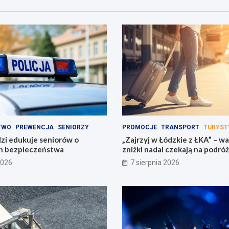
TWO
PREWENCJA
SENIORZY
PROMOCJE
TRANSPORT
TURYST
dzi edukuje seniorów o
„Zajrzyj w Łódzkie z ŁKA” – w
h bezpieczeństwa
zniżki nadal czekają na podró
2026
7 sierpnia 2026