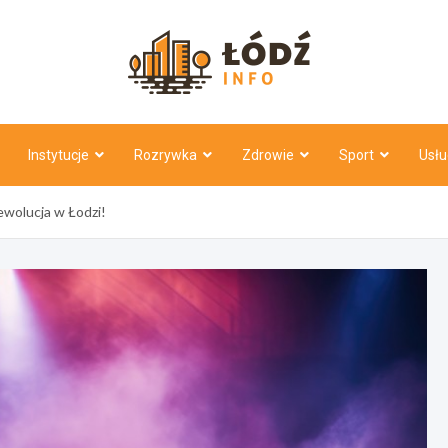
Łódź Inf
Instytucje
Rozrywka
Zdrowie
Sport
Usłu
ewolucja w Łodzi!