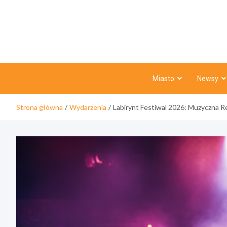
Skip
to
content
Miasto
Newsy
Strona główna
Wydarzenia
Labirynt Festiwal 2026: Muzyczna R