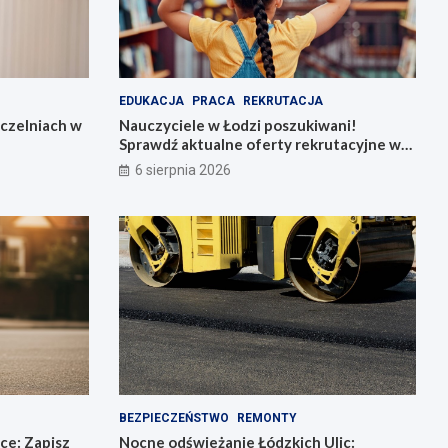
EDUKACJA
PRACA
REKRUTACJA
uczelniach w
Nauczyciele w Łodzi poszukiwani!
Sprawdź aktualne oferty rekrutacyjne w
szkołach i przedszkolach
6 sierpnia 2026
BEZPIECZEŃSTWO
REMONTY
ce: Zapisz
Nocne odświeżanie Łódzkich Ulic: