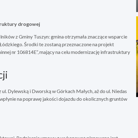
truktury drogowej
lników z Gminy Tuszyn: gmina otrzymała znaczące wsparcie
dzkiego. Środki te zostaną przeznaczone na projekt
nnej nr 106814E”, mający na celu modernizację infrastruktury
ji
z ul. Dylewską i Dworską w Górkach Małych, aż do ul. Niedas
wpłynie na poprawę jakości dojazdu do okolicznych gruntów
ektowej. Podpisanie umowy z wykonawcą planowane jest