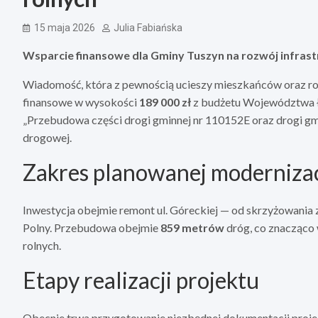
15 maja 2026
Julia Fabiańska
Wsparcie finansowe dla Gminy Tuszyn na rozwój infras
Wiadomość, która z pewnością ucieszy mieszkańców oraz ro
finansowe w wysokości
189 000 zł
z budżetu Województwa Łó
„Przebudowa części drogi gminnej nr 110152E oraz drogi gmi
drogowej.
Zakres planowanej modernizac
Inwestycja obejmie remont ul. Góreckiej — od skrzyżowania 
Polny. Przebudowa obejmie
859 metrów
dróg, co znacząco 
rolnych.
Etapy realizacji projektu
Obecnie trwa przygotowanie niezbędnej dokumentacji proj