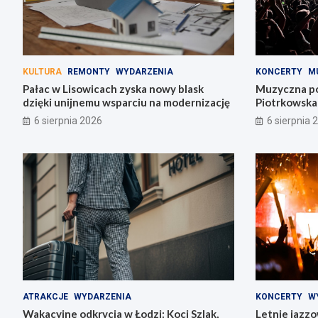
KULTURA
REMONTY
WYDARZENIA
KONCERTY
M
Pałac w Lisowicach zyska nowy blask
Muzyczna po
dzięki unijnemu wsparciu na modernizację
Piotrkowska
6 sierpnia 2026
6 sierpnia 
ATRAKCJE
WYDARZENIA
KONCERTY
W
Wakacyjne odkrycia w Łodzi: Koci Szlak,
Letnie jazzo