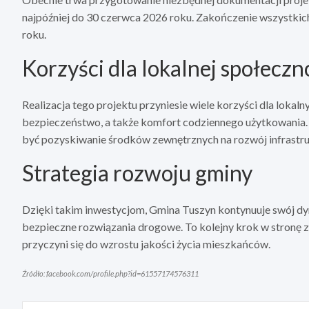
najpóźniej do 30 czerwca 2026 roku. Zakończenie wszystkic
roku.
Korzyści dla lokalnej społeczn
Realizacja tego projektu przyniesie wiele korzyści dla lok
bezpieczeństwo, a także komfort codziennego użytkowania. P
być pozyskiwanie środków zewnętrznych na rozwój infrastru
Strategia rozwoju gminy
Dzięki takim inwestycjom, Gmina Tuszyn kontynuuje swój dyn
bezpieczne rozwiązania drogowe. To kolejny krok w stronę
przyczyni się do wzrostu jakości życia mieszkańców.
Źródło: facebook.com/profile.php?id=61557174576311