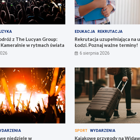
UZYKA
EDUKACJA
REKRUTACJA
dróż z The Lucyan Group:
Rekrutacja uzupełniająca na 
 Kameralnie w rytmach świata
Łodzi. Poznaj ważne terminy!
2026
6 sierpnia 2026
YDARZENIA
SPORT
WYDARZENIA
we niedziele w
Kajakowe przygody na Widaw