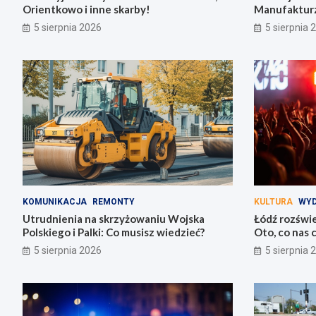
Orientkowo i inne skarby!
Manufakturz
5 sierpnia 2026
5 sierpnia 
KOMUNIKACJA
REMONTY
KULTURA
WYD
Utrudnienia na skrzyżowaniu Wojska
Łódź rozświe
Polskiego i Palki: Co musisz wiedzieć?
Oto, co nas 
5 sierpnia 2026
5 sierpnia 