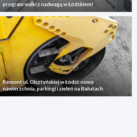
program walki z nadwagą w Łódzkiem!
Remont ul. Olsztyńskiej w Łodzi: nowa
nawierzchnia, parkingi i zieleń na Bałutach