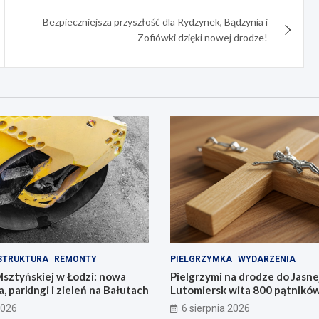
Bezpieczniejsza przyszłość dla Rydzynek, Bądzynia i
Zofiówki dzięki nowej drodze!
STRUKTURA
REMONTY
PIELGRZYMKA
WYDARZENIA
lsztyńskiej w Łodzi: nowa
Pielgrzymi na drodze do Jasne
, parkingi i zieleń na Bałutach
Lutomiersk wita 800 pątnikó
2026
6 sierpnia 2026