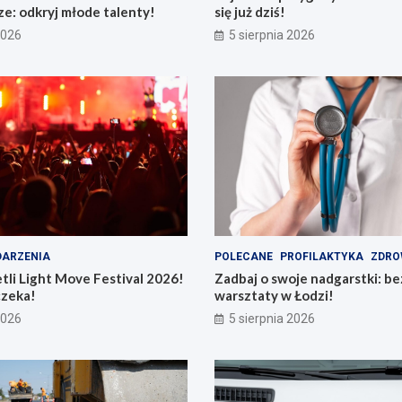
e: odkryj młode talenty!
się już dziś!
2026
5 sierpnia 2026
ARZENIA
POLECANE
PROFILAKTYKA
ZDRO
tli Light Move Festival 2026!
Zadbaj o swoje nadgarstki: b
czeka!
warsztaty w Łodzi!
2026
5 sierpnia 2026