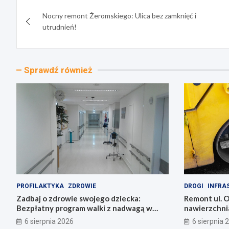
Nawigacja
Nocny remont Żeromskiego: Ulica bez zamknięć i
wpisu
utrudnień!
Sprawdź również
PROFILAKTYKA
ZDROWIE
DROGI
INFRA
Zadbaj o zdrowie swojego dziecka:
Remont ul. O
Bezpłatny program walki z nadwagą w
nawierzchnia
Łódzkiem!
6 sierpnia 2026
6 sierpnia 