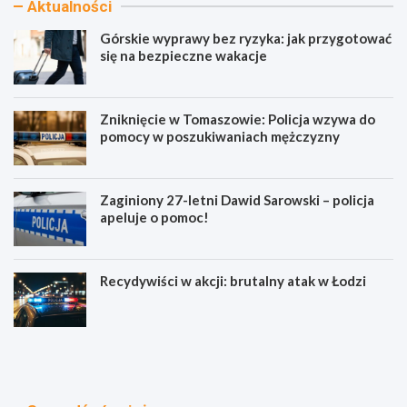
Aktualności
Górskie wyprawy bez ryzyka: jak przygotować
się na bezpieczne wakacje
Zniknięcie w Tomaszowie: Policja wzywa do
pomocy w poszukiwaniach mężczyzny
Zaginiony 27-letni Dawid Sarowski – policja
apeluje o pomoc!
Recydywiści w akcji: brutalny atak w Łodzi
G
Z
ó
n
r
i
s
k
k
n