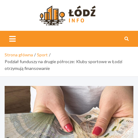
Skip
to
content
Łódź
Info
Strona główna
Sport
Podział funduszy na drugie półrocze: Kluby sportowe w Łodzi
otrzymują finansowanie