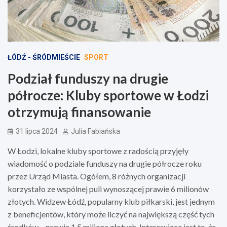
ŁÓDŹ - ŚRÓDMIEŚCIE
SPORT
Podział funduszy na drugie
półrocze: Kluby sportowe w Łodzi
otrzymują finansowanie
31 lipca 2024
Julia Fabiańska
W Łodzi, lokalne kluby sportowe z radością przyjęły
wiadomość o podziale funduszy na drugie półrocze roku
przez Urząd Miasta. Ogółem, 8 różnych organizacji
korzystało ze wspólnej puli wynoszącej prawie 6 milionów
złotych. Widzew Łódź, popularny klub piłkarski, jest jednym
z beneficjentów, który może liczyć na największą część tych
środków – prawie 1,5 miliona złotych. Interesujące jest to, że