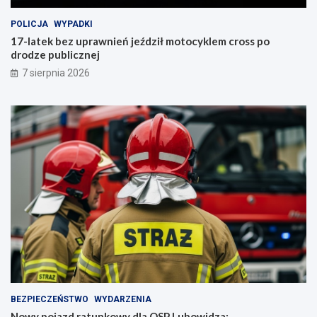
POLICJA
WYPADKI
17-latek bez uprawnień jeździł motocyklem cross po
drodze publicznej
7 sierpnia 2026
BEZPIECZEŃSTWO
WYDARZENIA
Nowy pojazd ratunkowy dla OSP Lubowidza: