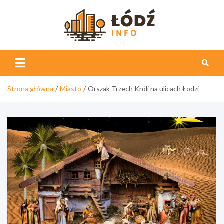
Skip
to
content
Łódź
Info
Strona główna
Miasto
Orszak Trzech Króli na ulicach Łodzi