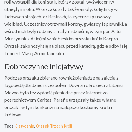
roli wystąpili diakoni stali, którzy zostali wyświęceni w
ubiegłym roku. W orszaku szły także anioły, kolędnicy w
ludowych strojach, orkiestra dęta, rycerze i pluszowy
wielbłąd. Uczestnicy otrzymali korony, gwiazdy i śpiewniki, a
wśród nich były rodziny z małymi dziećmi, w tym pan Artur
Murzyniak z dziećmi w niebieskim orszaku króla Kacpra.
Orszak zakończył się na placu przed katedrą, gdzie odbył się
koncert Małej Armii Janosika.
Dobroczynne inicjatywy
Podczas orszaku zbierano również pieniądze na zajęcia z
logopedą dla dzieci z zespołem Downa i dla dzieci z Libanu.
Można było też wpłacić pieniądze przez internet za
pośrednictwem Caritas. Parafie urządzały także własne
orszaki, w tym konkursy na najlepsze kostiumy króla i
królowej.
Tags:
6 stycznia
,
Orszak Trzech Króli