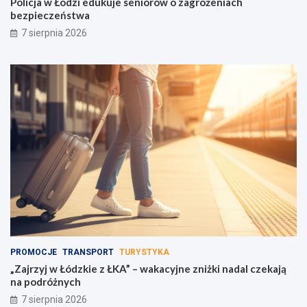
Policja w Łodzi edukuje seniorów o zagrożeniach
w
z
bezpieczeństwa
c
p
7 sierpnia 2026
e
i
n
e
t
c
r
z
u
e
m
ń
u
s
w
t
a
w
g
a
i
!
PROMOCJE
TRANSPORT
TURYSTYKA
„Zajrzyj w Łódzkie z ŁKA” – wakacyjne zniżki nadal czekają
na podróżnych
7 sierpnia 2026