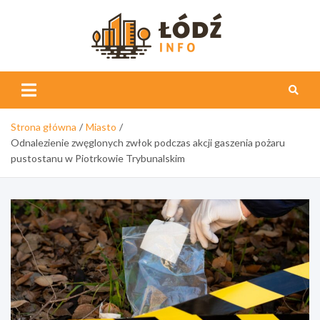
Skip
to
content
Łódź
Info
Strona główna
Miasto
Odnalezienie zwęglonych zwłok podczas akcji gaszenia pożaru
pustostanu w Piotrkowie Trybunalskim