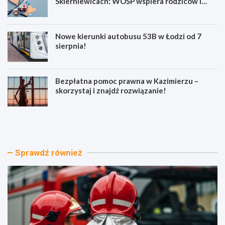
Skierniewicach: WOŚP wspiera rodziców i
noworodki
Nowe kierunki autobusu 53B w Łodzi od 7
sierpnia!
Bezpłatna pomoc prawna w Kazimierzu –
skorzystaj i znajdź rozwiązanie!
N
N
o
o
w
w
y
e
p
f
Sprawdź również
o
o
j
t
a
e
z
l
d
e
r
d
a
o
t
k