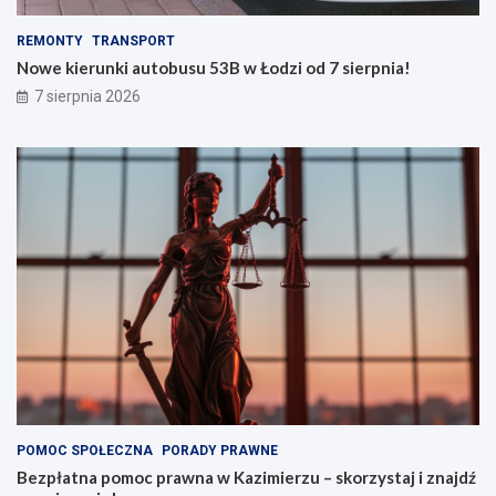
n
n
a
o
REMONTY
TRANSPORT
w
w
Nowe kierunki autobusu 53B w Łodzi od 7 sierpnia!
y
o
ż
r
7 sierpnia 2026
s
o
z
d
y
k
m
i
p
o
z
i
o
m
i
e
POMOC SPOŁECZNA
PORADY PRAWNE
Bezpłatna pomoc prawna w Kazimierzu – skorzystaj i znajdź