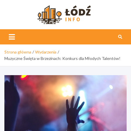
Skip
to
content
Łódź
Info
Strona główna
Wydarzenia
Muzyczne Święta w Brzezinach: Konkurs dla Młodych Talentów!