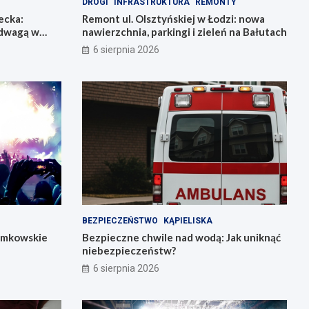
DROGI
INFRASTRUKTURA
REMONTY
ecka:
Remont ul. Olsztyńskiej w Łodzi: nowa
adwagą w
nawierzchnia, parkingi i zieleń na Bałutach
6 sierpnia 2026
BEZPIECZEŃSTWO
KĄPIELISKA
łemkowskie
Bezpieczne chwile nad wodą: Jak uniknąć
niebezpieczeństw?
6 sierpnia 2026