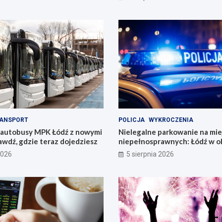
ANSPORT
POLICJA
WYKROCZENIA
 autobusy MPK Łódź z nowymi
Nielegalne parkowanie na mie
awdź, gdzie teraz dojedziesz
niepełnosprawnych: Łódź w o
problemu
2026
5 sierpnia 2026