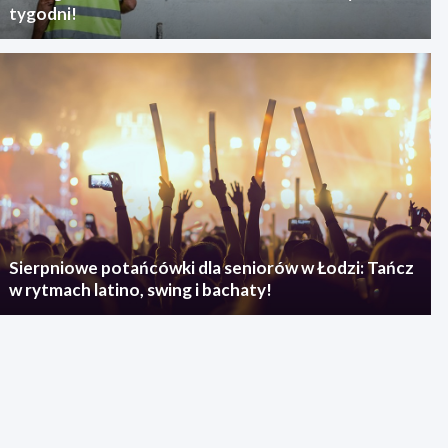
tygodni!
Sierpniowe potańcówki dla seniorów w Łodzi: Tańcz
w rytmach latino, swing i bachaty!