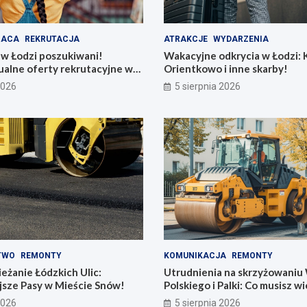
RACA
REKRUTACJA
ATRAKCJE
WYDARZENIA
 w Łodzi poszukiwani!
Wakacyjne odkrycia w Łodzi: K
ualne oferty rekrutacyjne w
Orientkowo i inne skarby!
rzedszkolach
2026
5 sierpnia 2026
TWO
REMONTY
KOMUNIKACJA
REMONTY
żanie Łódzkich Ulic:
Utrudnienia na skrzyżowaniu
jsze Pasy w Mieście Snów!
Polskiego i Palki: Co musisz w
2026
5 sierpnia 2026