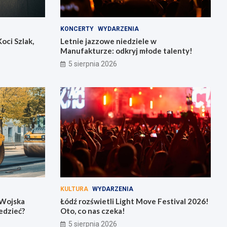
KONCERTY
WYDARZENIA
oci Szlak,
Letnie jazzowe niedziele w
Manufakturze: odkryj młode talenty!
5 sierpnia 2026
KULTURA
WYDARZENIA
 Wojska
Łódź rozświetli Light Move Festival 2026!
iedzieć?
Oto, co nas czeka!
5 sierpnia 2026