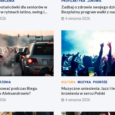
ARZENIA
PROFILAKTYKA
ZDROWIE
potańcówki dla seniorów w
Zadbaj o zdrowie swojego dzi
 w rytmach latino, swing i
Bezpłatny program walki z n
Łódzkiem!
2026
6 sierpnia 2026
RZENIA
KULTURA
MUZYKA
PODRÓŻE
kować podczas Biegu
Muzyczne uniesienia: Jazz i 
Aleksandrowie?
brzmienia w sercu Polski
2026
6 sierpnia 2026