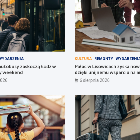
WYDARZENIA
KULTURA
REMONTY
WYDARZENI
utobusy zaskoczą Łódź w
Pałac w Lisowicach zyska now
y weekend
dzięki unijnemu wsparciu na 
2026
6 sierpnia 2026