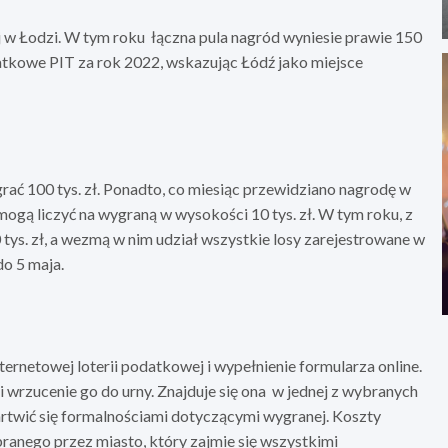
j w Łodzi. W tym roku łączna pula nagród wyniesie prawie 150
podatkowe PIT za rok 2022, wskazując Łódź jako miejsce
grać 100 tys. zł. Ponadto, co miesiąc przewidziano nagrodę w
y mogą liczyć na wygraną w wysokości 10 tys. zł. W tym roku, z
tys. zł, a wezmą w nim udział wszystkie losy zarejestrowane w
do 5 maja.
nternetowej loterii podatkowej i wypełnienie formularza online.
 wrzucenie go do urny. Znajduje się ona w jednej z wybranych
artwić się formalnościami dotyczącymi wygranej. Koszty
anego przez miasto, który zajmie się wszystkimi