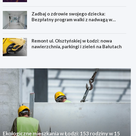
Zadbaj o zdrowie swojego dziecka:
Bezpłatny program walki z nadwagą w
Łódzkiem!
Remont ul. Olsztyńskiej w Łodzi: nowa
nawierzchnia, parkingi i zieleń na Bałutach
Ekologiczne mieszkania w Łodzi: 153 rodziny w 15