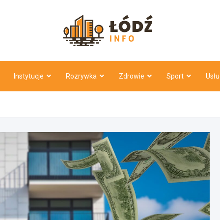
Łódź Inf
Instytucje
Rozrywka
Zdrowie
Sport
Usłu