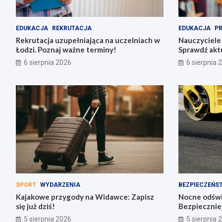
EDUKACJA
REKRUTACJA
EDUKACJA
P
Rekrutacja uzupełniająca na uczelniach w
Nauczyciele
Łodzi. Poznaj ważne terminy!
Sprawdź akt
szkołach i p
6 sierpnia 2026
6 sierpnia 
SPORT
WYDARZENIA
BEZPIECZEŃS
Kajakowe przygody na Widawce: Zapisz
Nocne odświe
się już dziś!
Bezpiecznie
5 sierpnia 2026
5 sierpnia 