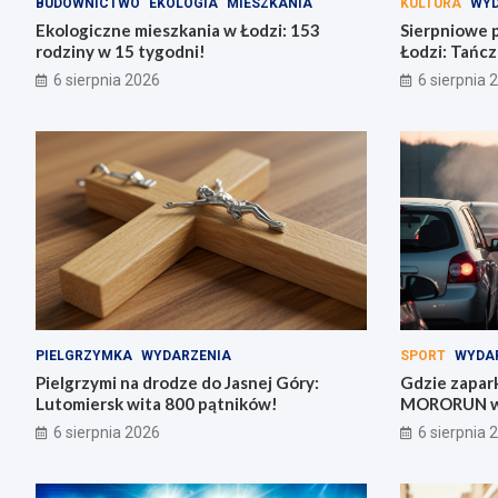
BUDOWNICTWO
EKOLOGIA
MIESZKANIA
KULTURA
WYD
Ekologiczne mieszkania w Łodzi: 153
Sierpniowe 
rodziny w 15 tygodni!
Łodzi: Tańcz
bachaty!
6 sierpnia 2026
6 sierpnia 
PIELGRZYMKA
WYDARZENIA
SPORT
WYDA
Pielgrzymi na drodze do Jasnej Góry:
Gdzie zapar
Lutomiersk wita 800 pątników!
MORORUN w 
6 sierpnia 2026
6 sierpnia 