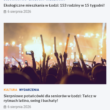
w
l
Ł
a
Ekologiczne mieszkania w Łodzi: 153 rodziny w 15 tygodni!
o
s
6 sierpnia 2026
d
e
z
n
i
i
:
o
1
r
5
ó
3
w
r
w
o
Ł
d
o
z
d
i
z
n
i
y
:
w
T
1
a
5
ń
KULTURA
WYDARZENIA
t
c
Sierpniowe potańcówki dla seniorów w Łodzi: Tańcz w
y
z
rytmach latino, swing i bachaty!
g
w
6 sierpnia 2026
o
r