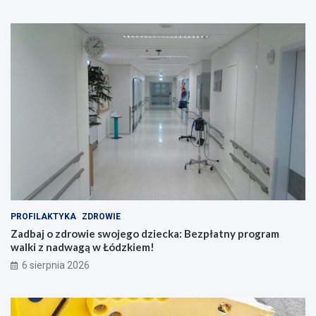
d
y
n
t
i
m
!
a
c
h
l
a
t
i
n
o
,
s
w
i
PROFILAKTYKA
ZDROWIE
n
Zadbaj o zdrowie swojego dziecka: Bezpłatny program
g
walki z nadwagą w Łódzkiem!
i
b
6 sierpnia 2026
a
c
h
a