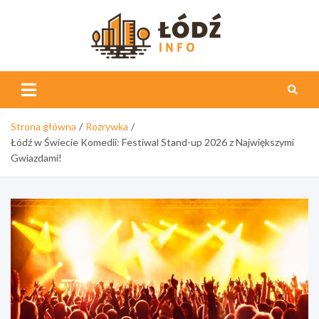
Skip
to
content
Łódź
Info
Strona główna
Rozrywka
Łódź w Świecie Komedii: Festiwal Stand-up 2026 z Największymi
Gwiazdami!