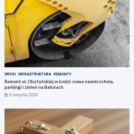
t
y
!
DROGI
INFRASTRUKTURA
REMONTY
Remont ul. Olsztyńskiej w Łodzi: nowa nawierzchnia,
parkingi i zieleń na Bałutach
6 sierpnia 2026