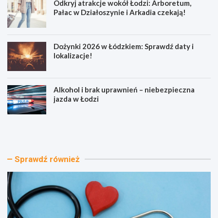
Odkryj atrakcje wokół Łodzi: Arboretum,
Pałac w Działoszynie i Arkadia czekają!
Dożynki 2026 w Łódzkiem: Sprawdź daty i
lokalizacje!
Alkohol i brak uprawnień – niebezpieczna
jazda w Łodzi
J
O
o
d
g
k
a
r
w
y
Sprawdź również
P
j
a
a
r
t
k
r
u
a
P
k
o
c