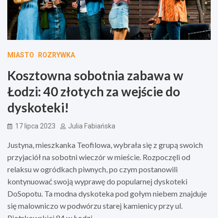
MIASTO
ROZRYWKA
Kosztowna sobotnia zabawa w
Łodzi: 40 złotych za wejście do
dyskoteki!
17 lipca 2023
Julia Fabiańska
Justyna, mieszkanka Teofilowa, wybrała się z grupą swoich
przyjaciół na sobotni wieczór w mieście. Rozpoczęli od
relaksu w ogródkach piwnych, po czym postanowili
kontynuować swoją wyprawę do popularnej dyskoteki
DoSopotu. Ta modna dyskoteka pod gołym niebem znajduje
się malowniczo w podwórzu starej kamienicy przy ul.
Piotrkowskiej 84 w Łodzi.