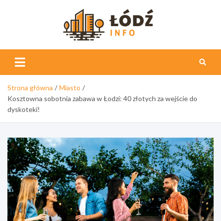
Skip
to
content
Łódź
Info
Strona główna
Miasto
Kosztowna sobotnia zabawa w Łodzi: 40 złotych za wejście do
dyskoteki!