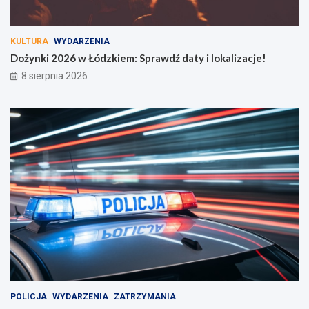
i
a
c
KULTURA
WYDARZENIA
z
Dożynki 2026 w Łódzkiem: Sprawdź daty i lokalizacje!
e
k
8 sierpnia 2026
a
j
ą
!
POLICJA
WYDARZENIA
ZATRZYMANIA