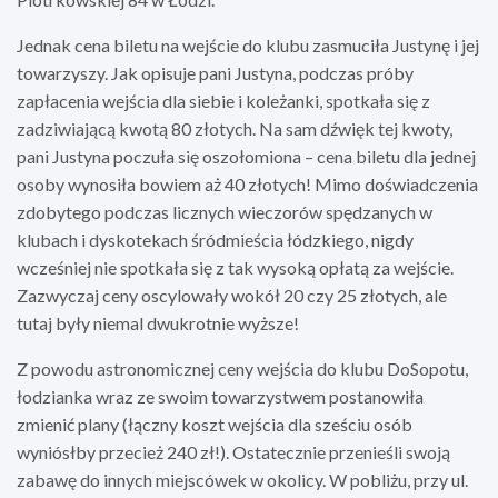
Jednak cena biletu na wejście do klubu zasmuciła Justynę i jej
towarzyszy. Jak opisuje pani Justyna, podczas próby
zapłacenia wejścia dla siebie i koleżanki, spotkała się z
zadziwiającą kwotą 80 złotych. Na sam dźwięk tej kwoty,
pani Justyna poczuła się oszołomiona – cena biletu dla jednej
osoby wynosiła bowiem aż 40 złotych! Mimo doświadczenia
zdobytego podczas licznych wieczorów spędzanych w
klubach i dyskotekach śródmieścia łódzkiego, nigdy
wcześniej nie spotkała się z tak wysoką opłatą za wejście.
Zazwyczaj ceny oscylowały wokół 20 czy 25 złotych, ale
tutaj były niemal dwukrotnie wyższe!
Z powodu astronomicznej ceny wejścia do klubu DoSopotu,
łodzianka wraz ze swoim towarzystwem postanowiła
zmienić plany (łączny koszt wejścia dla sześciu osób
wyniósłby przecież 240 zł!). Ostatecznie przenieśli swoją
zabawę do innych miejscówek w okolicy. W pobliżu, przy ul.