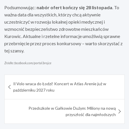
Podsumowując:
nabór ofert kończy się 28 listopada
. To
ważna data dla wszystkich, którzy chcą aktywnie
uczestniczyć w rozwoju lokalnej opieki medycznej i
wzmocnić bezpieczeństwo zdrowotne mieszkańców
Kurowic. Aktualne i rzetelne informacje umożliwią sprawne
przebrnięcie przez proces konkursowy – warto skorzystać z
tej szansy.
Źródło: facebook.com/portal.brojce
Nawigacja
Il Volo wraca do Łodzi! Koncert w Atlas Arenie już w
wpisu
październiku 2027 roku
Przedszkole w Gałkowie Dużym: Miliony na nową
przyszłość dla najmłodszych