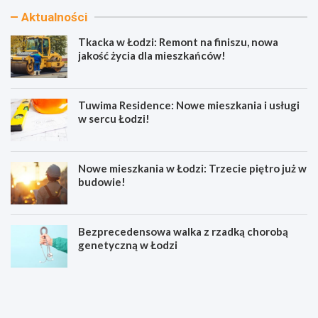
Aktualności
Tkacka w Łodzi: Remont na finiszu, nowa
jakość życia dla mieszkańców!
Tuwima Residence: Nowe mieszkania i usługi
w sercu Łodzi!
Nowe mieszkania w Łodzi: Trzecie piętro już w
budowie!
Bezprecedensowa walka z rzadką chorobą
genetyczną w Łodzi
T
T
k
u
a
w
c
i