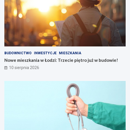
k
a
ń
c
ó
w
!
BUDOWNICTWO
INWESTYCJE
MIESZKANIA
Nowe mieszkania w Łodzi: Trzecie piętro już w budowie!
10 sierpnia 2026