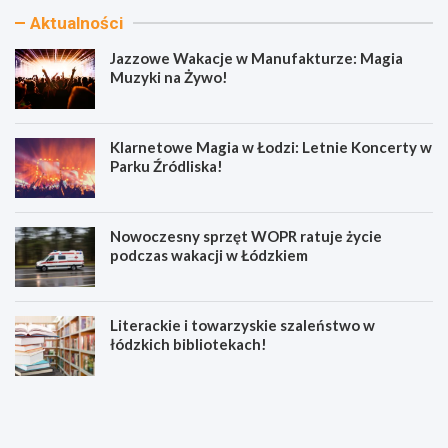
Aktualności
Jazzowe Wakacje w Manufakturze: Magia
Muzyki na Żywo!
Klarnetowe Magia w Łodzi: Letnie Koncerty w
Parku Źródliska!
Nowoczesny sprzęt WOPR ratuje życie
podczas wakacji w Łódzkiem
Literackie i towarzyskie szaleństwo w
łódzkich bibliotekach!
J
K
a
l
z
a
z
r