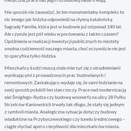
Nie sposób nie zauważyć, że ten monumentalny kompleks to
nic innego jak łódzka odpowiedź na słynną katalońską
Sagradę Familia, która jest w budowie już od ponad 140 lat.
Ale czymże jest pół wieku w porównaniu z takim czasem?
Opóźnienia w realizacji inwestycji publicznych to niestety
smutna codzienność naszego miasta, choć oczywiście nie jest
to specyfika tylko łódzka.
Mieszkańcy Łodzi muszą stale mierzyć się z utrudnieniami
wynikającymi z prowadzonych prac budowlanych i
remontowych. Zaskakująco wydaje się, że sami łodzianie na
swój sposób polubili ten stan rzeczy. Prace nad modernizacją
alei Śmigłego-Rydza czy budową woonerfu na ulicy 28 Pułku
Strzelców Kaniowskich trwały tak długo, że stały się jednym
z symboli miasta. Analogiczna sytuacja dotyczy budowy
wiaduktów na Przybyszewskiego czy tunelu średnicowego –
ciągle słychać apel o cierpliwość dla mieszkańców miasta.