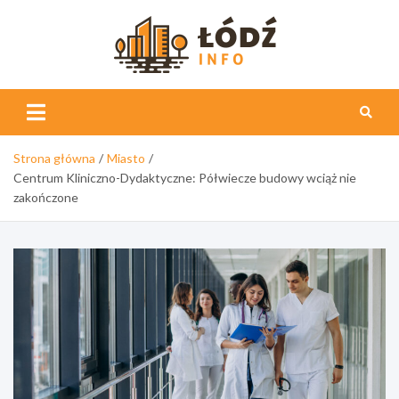
Skip
to
content
Łódź
Info
Strona główna
Miasto
Centrum Kliniczno-Dydaktyczne: Półwiecze budowy wciąż nie
zakończone