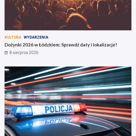
a
k
a
d
i
a
c
KULTURA
WYDARZENIA
z
Dożynki 2026 w Łódzkiem: Sprawdź daty i lokalizacje!
e
k
8 sierpnia 2026
a
j
ą
!