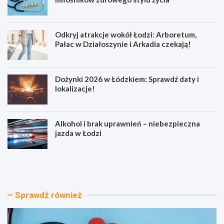
Odkryj atrakcje wokół Łodzi: Arboretum,
Pałac w Działoszynie i Arkadia czekają!
Dożynki 2026 w Łódzkiem: Sprawdź daty i
lokalizacje!
Alkohol i brak uprawnień – niebezpieczna
jazda w Łodzi
J
O
o
d
g
k
a
r
w
y
Sprawdź również
P
j
a
a
r
t
k
r