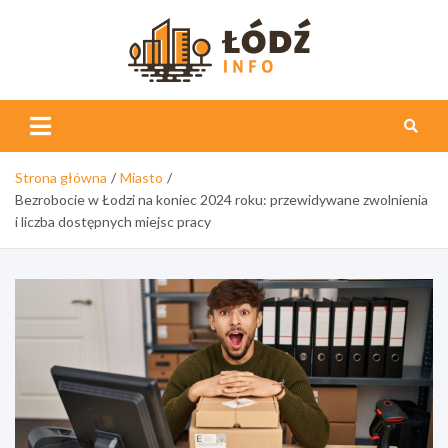
Skip
to
content
Łódź
Info
Strona główna
Miasto
Bezrobocie w Łodzi na koniec 2024 roku: przewidywane zwolnienia
i liczba dostępnych miejsc pracy