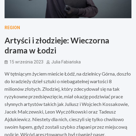
REGION
Artyści i złodzieje: Wieczorna
drama w Łodzi
15 września 2023
Julia Fabiańska
W tętniącym życiem mieście Łódź, na dzielnicy Górna, doszło
do kradzieży dzieł sztuki o niebagatelnej wartości 8
milionów złotych. Złodziej, który zdecydował się na tak
ryzykowne przedsięwzięcie, miał okazję podziwiać prace
słynnych artystów takich jak Juliusz i Wojciech Kossakowie,
Jacek Malczewski, Leon Wyczółkowski oraz Tadeusz
Ajdukiewicz. Niestety dla nich, cieszyli się tylko chwilowo
swoim łupem, gdyż zostali szybko złapani przez miejscową
policję. Wśród aresztowanych był również paser.