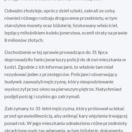
Odważni złodzieje, oprócz dzieł sztuki, zabrali ze sobą
również różnego rodzaju drogocenne przedmioty, w tym
starożytne monety oraz biżuterię. Szokowany właściciel,
będący miłośnikiem kolekcjonerstwa, ocenił straty na prawie
8 milionów złotych.
Dochodzenie w tej sprawie prowadzące do 31 lipca
doprowadziło funkcjonariuszy policji do drzwi mieszkania w
Łodzi. Zgodnie z ich informacjami, to właśnie tam miał
rezydować jeden z przestępców. Policjanci obserwujący
budynek zauważyli mężczyznę, który niespodziewanie
wyskoczył przez okno na pierwszym piętrze. Natychmiast
podjęli pościg i szybko go zatrzymali.
Zatrzymany to 31-letni mężczyzna, który próbował uciekać
przed sprawiedliwością, aby uniknąć kary więzienia trwającej
ponad rok. W jego mieszkaniu odnaleziono różne przedmioty
skradzione podczas włamania, w tym biżuterię, dokumenty,