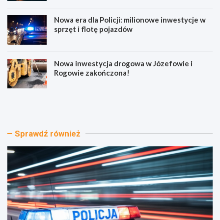
Nowa era dla Policji: milionowe inwestycje w
sprzęt i flotę pojazdów
Nowa inwestycja drogowa w Józefowie i
Rogowie zakończona!
A
N
l
o
k
w
o
a
h
E
Sprawdź również
o
r
l
a
i
B
b
e
r
z
a
p
k
i
u
e
p
c
r
z