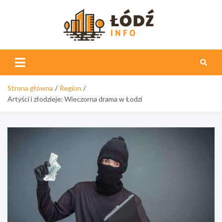
Skip
to
content
Łódź
Info
Strona główna
Region
Artyści i złodzieje: Wieczorna drama w Łodzi