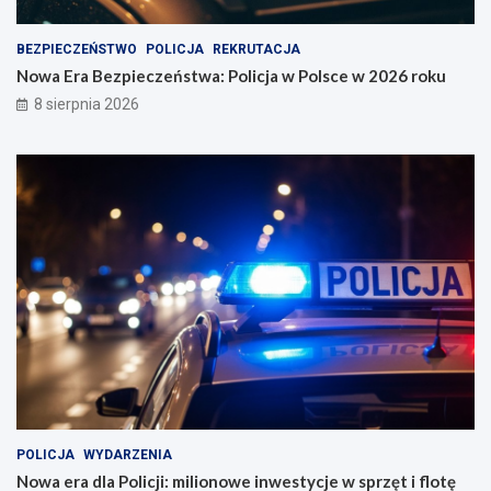
d
0
a
2
w
6
BEZPIECZEŃSTWO
POLICJA
REKRUTACJA
Ł
r
Nowa Era Bezpieczeństwa: Policja w Polsce w 2026 roku
o
o
8 sierpnia 2026
d
k
z
u
i
POLICJA
WYDARZENIA
Nowa era dla Policji: milionowe inwestycje w sprzęt i flotę