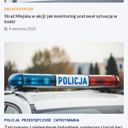
UNCATEGORIZED
Straż Miejska w akcji: jak monitoring uratował sytuację w
Łodzi
4 sierpnia 2026
POLICJA
PRZESTĘPCZOŚĆ
ZATRZYMANIA
Zatrzymany z nielegalnym ładunkiem: papierosy i tytoń bez