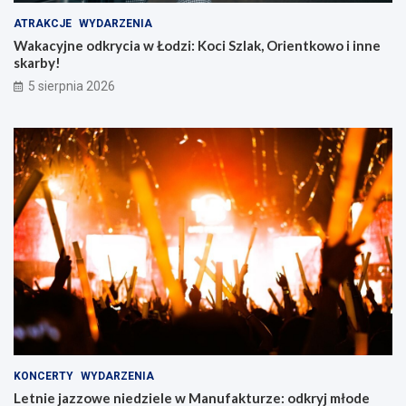
a
k
l
o
ATRAKCJE
WYDARZENIA
n
w
Wakacyjne odkrycia w Łodzi: Koci Szlak, Orientkowo i inne
e
o
skarby!
o
i
5 sierpnia 2026
f
i
e
n
r
n
t
e
y
s
r
k
e
a
k
r
r
b
u
y
t
!
a
c
y
j
n
e
KONCERTY
WYDARZENIA
w
Letnie jazzowe niedziele w Manufakturze: odkryj młode
s