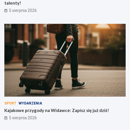
talenty!
z
k
5 sierpnia 2026
o
ł
a
c
h
i
p
r
z
e
d
s
z
k
o
l
a
SPORT
WYDARZENIA
c
Kajakowe przygody na Widawce: Zapisz się już dziś!
h
5 sierpnia 2026