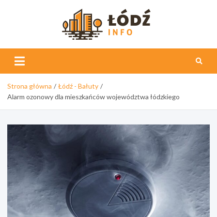
Skip
to
content
Łódź
Info
Strona główna
Łódź - Bałuty
Alarm ozonowy dla mieszkańców województwa łódzkiego