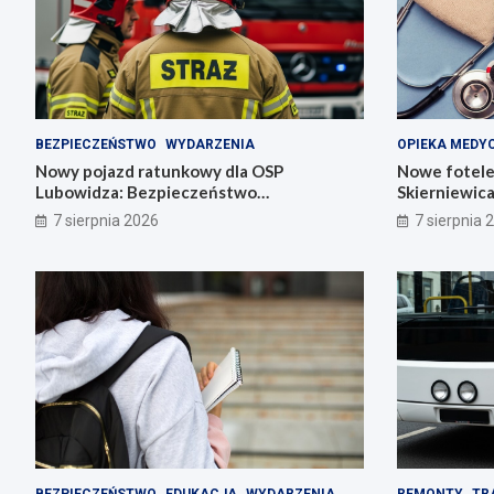
BEZPIECZEŃSTWO
WYDARZENIA
OPIEKA MEDY
Nowy pojazd ratunkowy dla OSP
Nowe fotele
Lubowidza: Bezpieczeństwo
Skierniewic
mieszkańców na wyższym poziomie
noworodki
7 sierpnia 2026
7 sierpnia 
BEZPIECZEŃSTWO
EDUKACJA
WYDARZENIA
REMONTY
TR