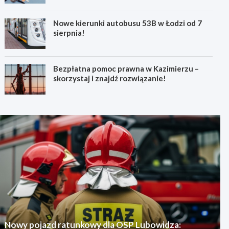
Nowe kierunki autobusu 53B w Łodzi od 7
sierpnia!
Bezpłatna pomoc prawna w Kazimierzu –
skorzystaj i znajdź rozwiązanie!
Nowy pojazd ratunkowy dla OSP Lubowidza: