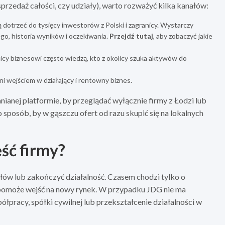
 sprzedaż całości, czy udziały), warto rozważyć kilka kanałów:
ą dotrzeć do tysięcy inwestorów z Polski i zagranicy. Wystarczy
o, historia wyników i oczekiwania.
Przejdź tutaj
, aby zobaczyć jakie
icy biznesowi często wiedzą, kto z okolicy szuka aktywów do
i wejściem w działający i rentowny biznes.
anej platformie, by przeglądać wyłącznie firmy z Łodzi lub
o sposób, by w gąszczu ofert od razu skupić się na lokalnych
ść firmy?
ałów lub zakończyć działalność. Czasem chodzi tylko o
b pomoże wejść na nowy rynek. W przypadku JDG nie ma
łpracy, spółki cywilnej lub przekształcenie działalności w