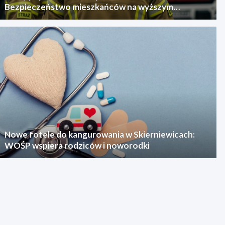
Bezpieczeństwo mieszkańców na wyższym
poziomie
Nowe fotele do kangurowania w Skierniewicach:
WOŚP wspiera rodziców i noworodki