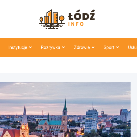
Łódź Inf
Instytucje
Rozrywka
Zdrowie
Sport
Usłu