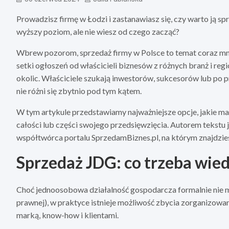
Prowadzisz firmę w Łodzi i zastanawiasz się, czy warto ją s
wyższy poziom, ale nie wiesz od czego zacząć?
Wbrew pozorom, sprzedaż firmy w Polsce to temat coraz mnie
setki ogłoszeń od właścicieli biznesów z różnych branż i regi
okolic. Właściciele szukają inwestorów, sukcesorów lub po pr
nie różni się zbytnio pod tym kątem.
W tym artykule przedstawiamy najważniejsze opcje, jakie mas
całości lub części swojego przedsięwzięcia. Autorem tekstu j
współtwórca portalu SprzedamBiznes.pl, na którym znajdzies
Sprzedaż JDG: co trzeba wied
Choć jednoosobowa działalność gospodarcza formalnie nie 
prawnej), w praktyce istnieje możliwość zbycia zorganizowan
marką, know-how i klientami.