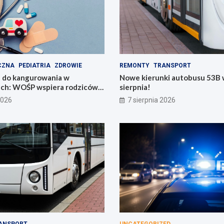
CZNA
PEDIATRIA
ZDROWIE
REMONTY
TRANSPORT
 do kangurowania w
Nowe kierunki autobusu 53B w
ach: WOŚP wspiera rodziców i
sierpnia!
2026
7 sierpnia 2026
ANSPORT
UNCATEGORIZED