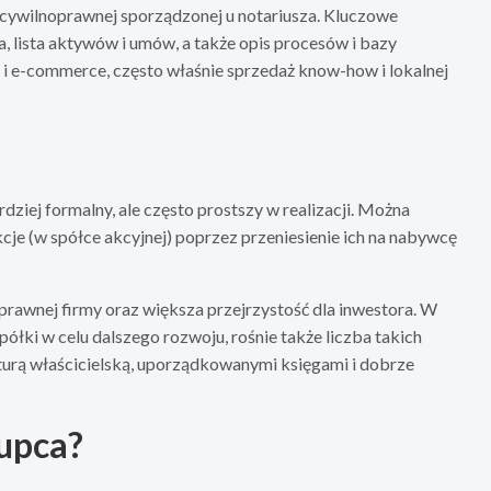
cywilnoprawnej sporządzonej u notariusza. Kluczowe
 lista aktywów i umów, a także opis procesów i bazy
h i e-commerce, często właśnie sprzedaż know-how i lokalnej
ziej formalny, ale często prostszy w realizacji. Można
akcje (w spółce akcyjnej) poprzez przeniesienie ich na nabywcę
 prawnej firmy oraz większa przejrzystość dla inwestora. W
spółki w celu dalszego rozwoju, rośnie także liczba takich
kturą właścicielską, uporządkowanymi księgami i dobrze
kupca?