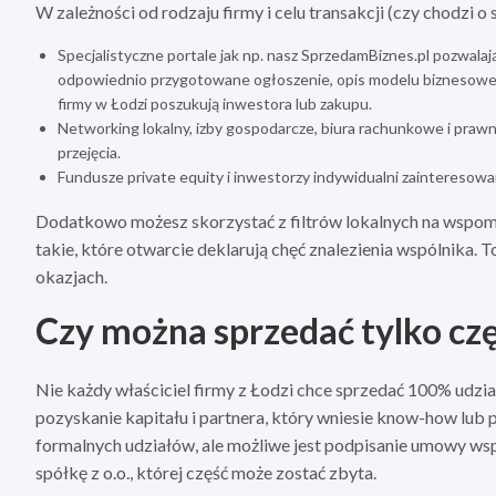
W zależności od rodzaju firmy i celu transakcji (czy chodzi o
Specjalistyczne portale jak np. nasz SprzedamBiznes.pl pozwalaj
odpowiednio przygotowane ogłoszenie, opis modelu biznesoweg
firmy w Łodzi poszukują inwestora lub zakupu.
Networking lokalny, izby gospodarcze, biura rachunkowe i prawn
przejęcia.
Fundusze private equity i inwestorzy indywidualni zainteresowan
Dodatkowo możesz skorzystać z filtrów lokalnych na wspomni
takie, które otwarcie deklarują chęć znalezienia wspólnika. T
okazjach.
Czy można sprzedać tylko czę
Nie każdy właściciel firmy z Łodzi chce sprzedać 100% udzi
pozyskanie kapitału i partnera, który wniesie know-how lu
formalnych udziałów, ale możliwe jest podpisanie umowy wspó
spółkę z o.o., której część może zostać zbyta.