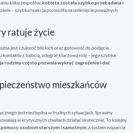
aniu kilku zespołów,
kobieta została szybko przebadana i
czenie – szybka reakcja pozwoliła na uniknięcie poważnych
y ratuje życie
ważna jest czujność bliskich oraz gotowość do podjęcia
 kontaktu z babcią, odegrał kluczową rolę – jego szybka
ja rodziny często pozwala wykryć zagrożenie i dać
zpieczeństwo mieszkańców
dycznego jest niezbędna w trudnych sytuacjach. Sprawny
zwalają w krytycznych chwilach działać skutecznie. To kolejny
nia pomocy osobom starszym i samotnym
, a system wsparcia