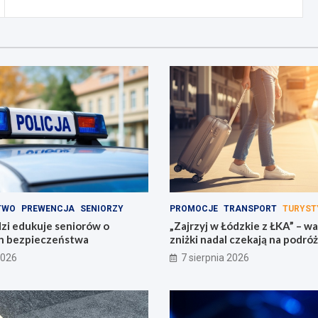
TWO
PREWENCJA
SENIORZY
PROMOCJE
TRANSPORT
TURYST
dzi edukuje seniorów o
„Zajrzyj w Łódzkie z ŁKA” – w
h bezpieczeństwa
zniżki nadal czekają na podró
2026
7 sierpnia 2026