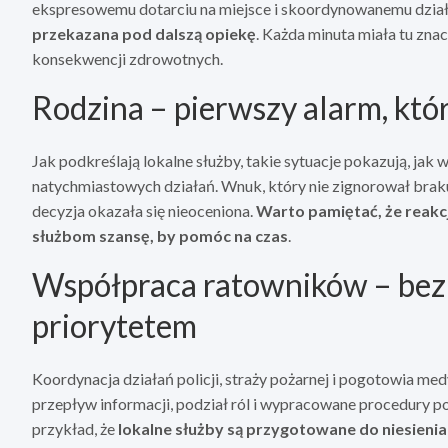
ekspresowemu dotarciu na miejsce i skoordynowanemu dział
przekazana pod dalszą opiekę
. Każda minuta miała tu zna
konsekwencji zdrowotnych.
Rodzina – pierwszy alarm, któr
Jak podkreślają lokalne służby, takie sytuacje pokazują, jak 
natychmiastowych działań. Wnuk, który nie zignorował braku
decyzja okazała się nieoceniona.
Warto pamiętać, że reakc
służbom szansę, by pomóc na czas
.
Współpraca ratowników – be
priorytetem
Koordynacja działań policji, straży pożarnej i pogotowia me
przepływ informacji, podział ról i wypracowane procedury po
przykład, że
lokalne służby są przygotowane do niesie