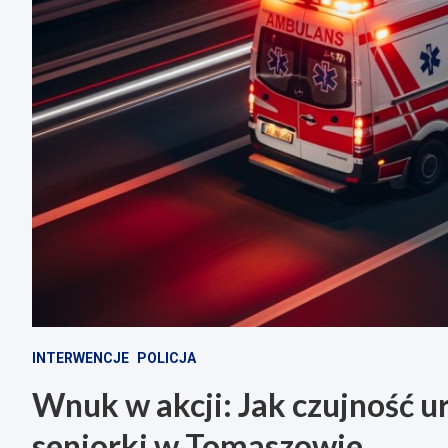
INTERWENCJE
POLICJA
Wnuk w akcji: Jak czujność u
seniorki w Tomaszowie