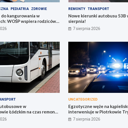
CZNA
PEDIATRIA
ZDROWIE
REMONTY
TRANSPORT
 do kangurowania w
Nowe kierunki autobusu 53B w
ach: WOŚP wspiera rodziców i
sierpnia!
2026
7 sierpnia 2026
ANSPORT
UNCATEGORIZED
autobusowe w
Egzotyczne węże na kąpielisku
wie Łódzkim na czas remontu
interweniuje w Piotrkowie Tr
2026
7 sierpnia 2026