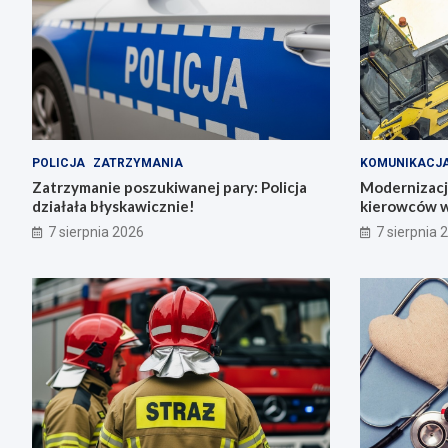
POLICJA
ZATRZYMANIA
KOMUNIKACJ
Zatrzymanie poszukiwanej pary: Policja
Modernizacja
działała błyskawicznie!
kierowców w
7 sierpnia 2026
7 sierpnia 