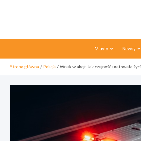
Skip
to
content
Miasto
Newsy
Strona główna
Policja
Wnuk w akcji: Jak czujność uratowała życ