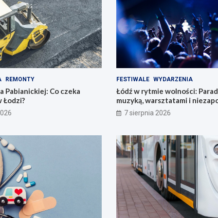
A
REMONTY
FESTIWALE
WYDARZENIA
 Pabianickiej: Co czeka
Łódź w rytmie wolności: Para
 Łodzi?
muzyką, warsztatami i nieza
przeżyciami!
2026
7 sierpnia 2026