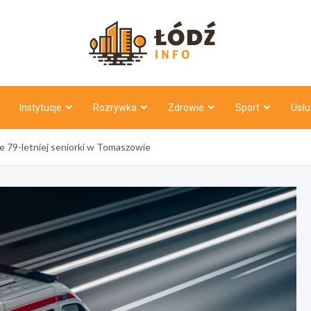
Łódź Inf
Instytucje
Rozrywka
Zdrowie
Sport
Usłu
ie 79-letniej seniorki w Tomaszowie