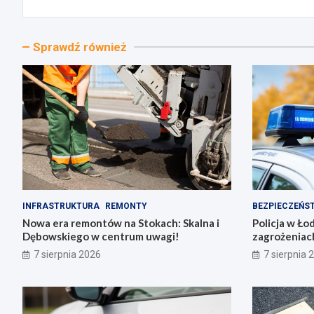
Sprawdź również
INFRASTRUKTURA
REMONTY
BEZPIECZEŃS
Nowa era remontów na Stokach: Skalna i
Policja w Ło
Dębowskiego w centrum uwagi!
zagrożeniac
7 sierpnia 2026
7 sierpnia 