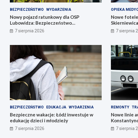
BEZPIECZEŃSTWO
WYDARZENIA
OPIEKA MEDY
Nowy pojazd ratunkowy dla OSP
Nowe fotele
Lubowidza: Bezpieczeństwo
Skierniewic
mieszkańców na wyższym poziomie
noworodki
7 sierpnia 2026
7 sierpnia 
BEZPIECZEŃSTWO
EDUKACJA
WYDARZENIA
REMONTY
TR
Bezpieczne wakacje: Łódź inwestuje w
Nowe linie 
edukację dzieci i młodzieży
Konstantyno
pl. Wolności
7 sierpnia 2026
7 sierpnia 