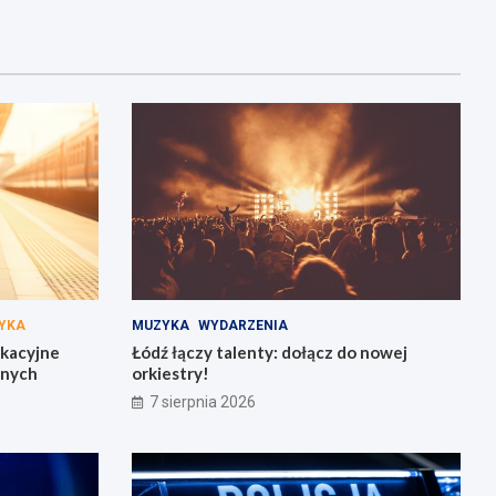
YKA
MUZYKA
WYDARZENIA
akacyjne
Łódź łączy talenty: dołącz do nowej
żnych
orkiestry!
7 sierpnia 2026