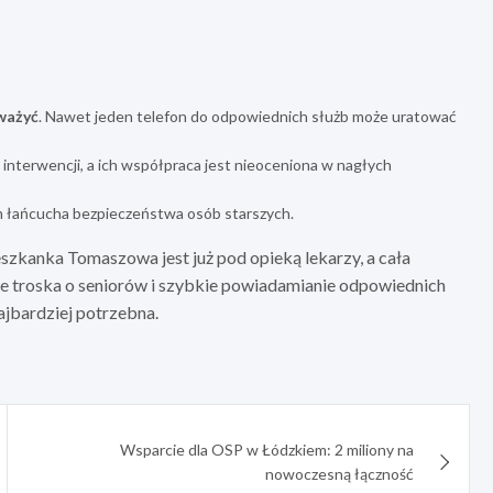
eważyć
. Nawet jeden telefon do odpowiednich służb może uratować
terwencji, a ich współpraca jest nieoceniona w nagłych
m łańcucha bezpieczeństwa osób starszych.
eszkanka Tomaszowa jest już pod opieką lekarzy, a cała
, że troska o seniorów i szybkie powiadamianie odpowiednich
ajbardziej potrzebna.
Wsparcie dla OSP w Łódzkiem: 2 miliony na
nowoczesną łączność