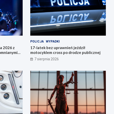
POLICJA
WYPADKI
da 2026 z
17-latek bez uprawnień jeździł
pomnianymi
motocyklem cross po drodze publicznej
7 sierpnia 2026