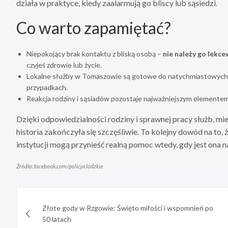
działa w praktyce, kiedy zaalarmują go bliscy lub sąsiedzi.
Co warto zapamiętać?
Niepokojący brak kontaktu z bliską osobą –
nie należy go lekc
czyjeś zdrowie lub życie.
Lokalne służby w Tomaszowie są gotowe do natychmiastowych in
przypadkach.
Reakcja rodziny i sąsiadów pozostaje najważniejszym elemente
Dzięki odpowiedzialności rodziny i sprawnej pracy służb, mi
historia zakończyła się szczęśliwie. To kolejny dowód na to
instytucji mogą przynieść realną pomoc wtedy, gdy jest ona n
Źródło: facebook.com/policja.lodzkie
Nawigacja
Złote gody w Rzgowie: Święto miłości i wspomnień po
wpisu
50 latach