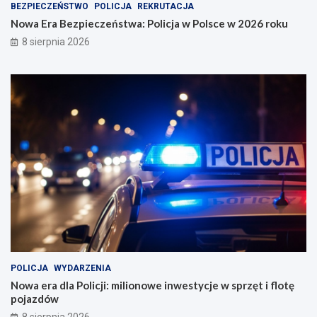
w
6
BEZPIECZEŃSTWO
POLICJA
REKRUTACJA
Ł
r
Nowa Era Bezpieczeństwa: Policja w Polsce w 2026 roku
o
o
8 sierpnia 2026
d
k
z
u
i
POLICJA
WYDARZENIA
Nowa era dla Policji: milionowe inwestycje w sprzęt i flotę
pojazdów