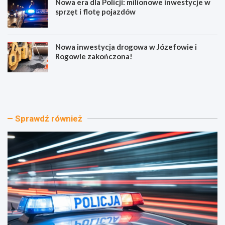
Nowa era dla Policji: milionowe inwestycje w
sprzęt i flotę pojazdów
Nowa inwestycja drogowa w Józefowie i
Rogowie zakończona!
A
N
l
o
k
w
o
a
h
E
Sprawdź również
o
r
l
a
i
B
b
e
r
z
a
p
k
i
u
e
p
c
r
z
a
e
w
ń