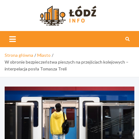
Skip
to
content
Łódź
Info
Strona główna
Miasto
W obronie bezpieczeństwa pieszych na przejściach kolejowych –
interpelacja posła Tomasza Treli