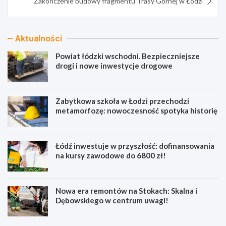
Zakończenie budowy fragmentu Trasy Górnej w Łodzi
Aktualności
Powiat łódzki wschodni. Bezpieczniejsze
drogi i nowe inwestycje drogowe
Zabytkowa szkoła w Łodzi przechodzi
metamorfozę: nowoczesność spotyka historię
Łódź inwestuje w przyszłość: dofinansowania
na kursy zawodowe do 6800 zł!
Nowa era remontów na Stokach: Skalna i
Dębowskiego w centrum uwagi!
P
Z
o
a