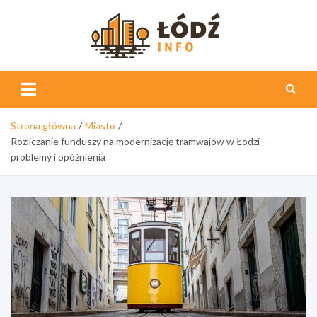
Skip
to
content
Łódź
Info
Strona główna
Miasto
Rozliczanie funduszy na modernizację tramwajów w Łodzi –
problemy i opóźnienia