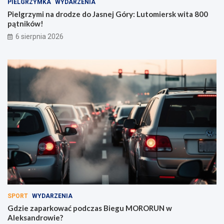
PIELGRZYMKA
WYDARZENIA
Pielgrzymi na drodze do Jasnej Góry: Lutomiersk wita 800
pątników!
6 sierpnia 2026
SPORT
WYDARZENIA
Gdzie zaparkować podczas Biegu MORORUN w
Aleksandrowie?