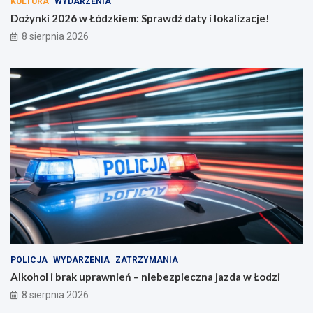
KULTURA
WYDARZENIA
z
Dożynki 2026 w Łódzkiem: Sprawdź daty i lokalizacje!
e
k
8 sierpnia 2026
a
j
ą
!
POLICJA
WYDARZENIA
ZATRZYMANIA
Alkohol i brak uprawnień – niebezpieczna jazda w Łodzi
8 sierpnia 2026