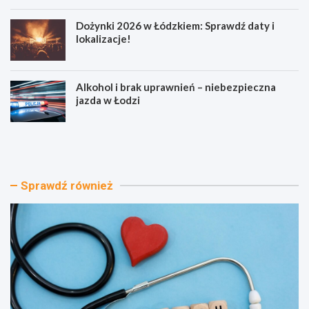
Dożynki 2026 w Łódzkiem: Sprawdź daty i
lokalizacje!
Alkohol i brak uprawnień – niebezpieczna
jazda w Łodzi
J
O
o
d
g
k
a
r
w
y
Sprawdź również
P
j
a
a
r
t
k
r
u
a
P
k
o
c
d
j
o
e
l
w