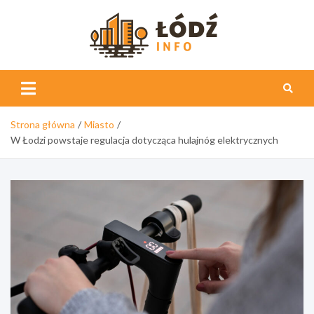
Skip
to
content
Łódź
Info
Strona główna
Miasto
W Łodzi powstaje regulacja dotycząca hulajnóg elektrycznych