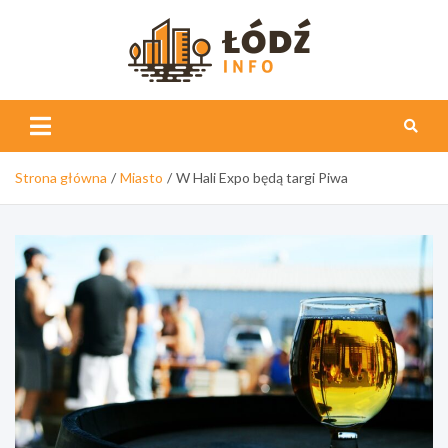
Skip
to
content
Łódź
Info
Strona główna
Miasto
W Hali Expo będą targi Piwa