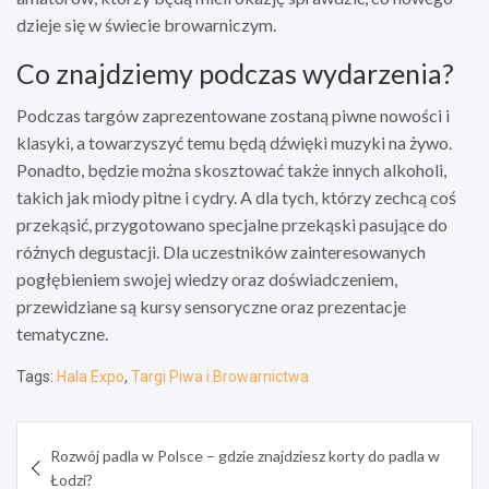
dzieje się w świecie browarniczym.
Co znajdziemy podczas wydarzenia?
Podczas targów zaprezentowane zostaną piwne nowości i
klasyki, a towarzyszyć temu będą dźwięki muzyki na żywo.
Ponadto, będzie można skosztować także innych alkoholi,
takich jak miody pitne i cydry. A dla tych, którzy zechcą coś
przekąsić, przygotowano specjalne przekąski pasujące do
różnych degustacji. Dla uczestników zainteresowanych
pogłębieniem swojej wiedzy oraz doświadczeniem,
przewidziane są kursy sensoryczne oraz prezentacje
tematyczne.
Tags:
Hala Expo
,
Targi Piwa i Browarnictwa
Nawigacja
Rozwój padla w Polsce – gdzie znajdziesz korty do padla w
wpisu
Łodzi?