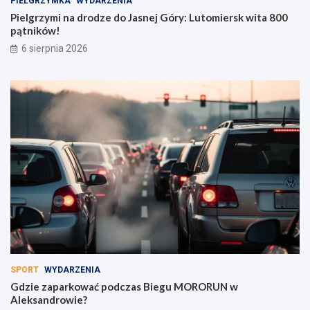
PIELGRZYMKA
WYDARZENIA
Pielgrzymi na drodze do Jasnej Góry: Lutomiersk wita 800
pątników!
6 sierpnia 2026
SPORT
WYDARZENIA
Gdzie zaparkować podczas Biegu MORORUN w
Aleksandrowie?