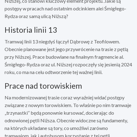
Niższej, co stanowi kluczowy element projektu. Jakie są
postępy w pracach nad ostatnim odcinkiem alei Śmigłego-
Rydza oraz samą ulicą Niższą?
Historia linii 13
Tramwaj linii 13 niegdyś łączył Dąbrowę z Teofilowem.
Obecnie planowane jest jego przywrócenie na trasie z pętlą
przy Niższej. Prace budowlane na finalnym fragmencie al.
Śmigłego-Rydza oraz ul. Niższej rozpoczęły się jesienią 2024
roku, co ma na celu odtworzenie tej ważnej linii.
Prace nad torowiskiem
Na modernizowanej trasie coraz wyraźniej widać postępy
związane z nowym torowiskiem. To właśnie po nim tramwaje
„trzynastki” będą ponownie kursować, docierając do
odnowionej pętli Niższa. Obecnie widoczne są fundamenty,
na których układane są tory, co umożliwi zarówno
tramwajom, jak i autobusom korzystanie z tej pętli.