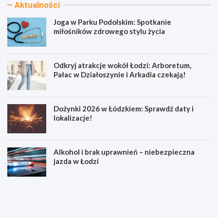
Aktualności
Joga w Parku Podolskim: Spotkanie
miłośników zdrowego stylu życia
Odkryj atrakcje wokół Łodzi: Arboretum,
Pałac w Działoszynie i Arkadia czekają!
Dożynki 2026 w Łódzkiem: Sprawdź daty i
lokalizacje!
Alkohol i brak uprawnień – niebezpieczna
jazda w Łodzi
J
O
o
d
g
k
a
r
w
y