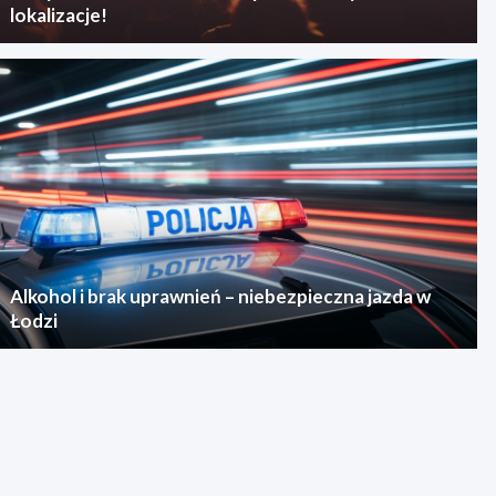
lokalizacje!
Alkohol i brak uprawnień – niebezpieczna jazda w
Łodzi