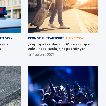
ENIORZY
PROMOCJE
TRANSPORT
TURYSTYKA
rów o
„Zajrzyj w Łódzkie z ŁKA” – wakacyjne
a
zniżki nadal czekają na podróżnych
7 sierpnia 2026