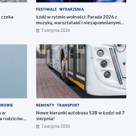
FESTIWALE
WYDARZENIA
o czeka
Łódź w rytmie wolności: Parada 2026 z
muzyką, warsztatami i niezapomnianymi
przeżyciami!
7 sierpnia 2026
DROWIE
REMONTY
TRANSPORT
a w
Nowe kierunki autobusu 53B w Łodzi od 7
 rodziców i
sierpnia!
7 sierpnia 2026