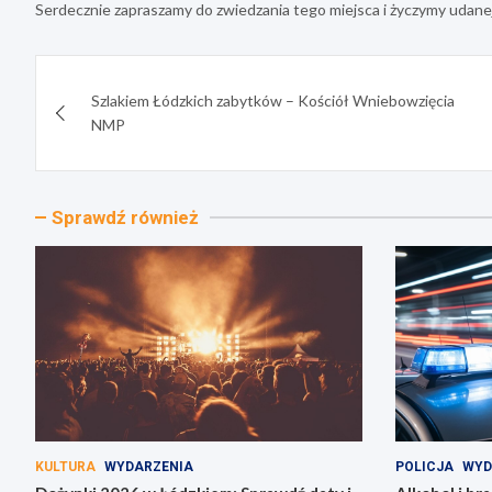
Serdecznie zapraszamy do zwiedzania tego miejsca i życzymy udane
Nawigacja
Szlakiem Łódzkich zabytków – Kościół Wniebowzięcia
wpisu
NMP
Sprawdź również
KULTURA
WYDARZENIA
POLICJA
WYD