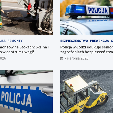
URA
REMONTY
BEZPIECZEŃSTWO
PREWENCJA
S
montów na Stokach: Skalna i
Policja w Łodzi edukuje senio
 w centrum uwagi!
zagrożeniach bezpieczeństw
2026
7 sierpnia 2026