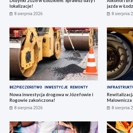
Dożynki 2026 w Łódzkiem: Sprawdź daty i
Alkohol i br
lokalizacje!
jazda w Łodz
8 sierpnia 2026
8 sierpnia 
BEZPIECZEŃSTWO
INWESTYCJE
REMONTY
INFRASTRUKT
Nowa inwestycja drogowa w Józefowie i
Rewitalizacj
Rogowie zakończona!
Malownicza 
8 sierpnia 2026
8 sierpnia 