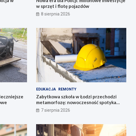
licja w
Nowa era dla Policji: milionowe inwestycje
w sprzęt i flotę pojazdów
8 sierpnia 2026
EDUKACJA
REMONTY
ieczniejsze
Zabytkowa szkoła w Łodzi przechodzi
gowe
metamorfozę: nowoczesność spotyka
historię
7 sierpnia 2026