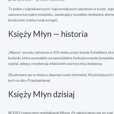
To jeden z najciekawszych i najcenniejszych zabytków w Łodzi. Jeg
samowystarczalny kompleks, zawierający wszelkie niezbędne elem
koniecznie trzeba tutaj wstąpić.
Księży Młyn — historia
„Miasto” zostało założone w XIX wieku przez Karola Scheiblera, któ
budynki, które pozwalały na samodzielne funkcjonowanie kompleksu,
szpital, sklepy, rezydencja właścicieli oraz bocznica kolejowa.
Zbudowano go w miejscu dawnej osady młyńskiej. W późniejszych 
jest na ulicy Przędzalnianej.
Księży Młyn dzisiaj
W 2012 rozpoczęto rewitalizację Młyna. Po zakończeniu ma on stać 