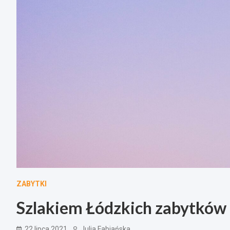
ZABYTKI
Szlakiem Łódzkich zabytków 
22 lipca 2021
Julia Fabiańska