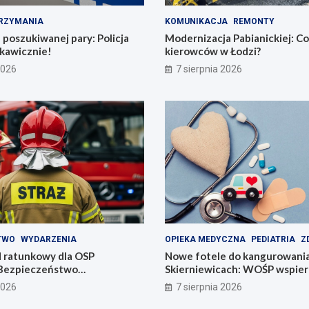
RZYMANIA
KOMUNIKACJA
REMONTY
poszukiwanej pary: Policja
Modernizacja Pabianickiej: C
skawicznie!
kierowców w Łodzi?
2026
7 sierpnia 2026
TWO
WYDARZENIA
OPIEKA MEDYCZNA
PEDIATRIA
Z
 ratunkowy dla OSP
Nowe fotele do kangurowani
Bezpieczeństwo
Skierniewicach: WOŚP wspiera
 na wyższym poziomie
noworodki
2026
7 sierpnia 2026