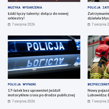
MUZYKA
WYDARZENIA
POLICJA
ZAT
Łódź łączy talenty: dołącz do nowej
Zatrzymanie 
orkiestry!
działała bły
7 sierpnia 2026
7 sierpnia 
POLICJA
WYPADKI
BEZPIECZEŃS
17-latek bez uprawnień jeździł
Nowy pojazd
motocyklem cross po drodze publicznej
Lubowidza: 
mieszkańców
7 sierpnia 2026
7 sierpnia 