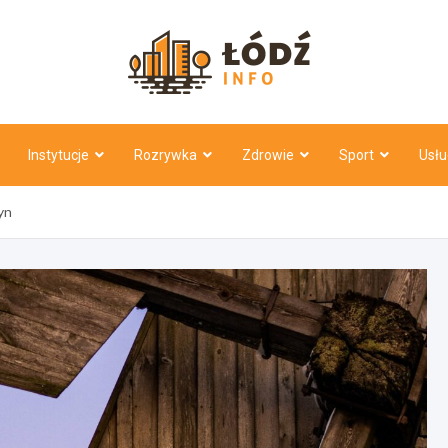
Łódź Inf
Instytucje
Rozrywka
Zdrowie
Sport
Usłu
yn