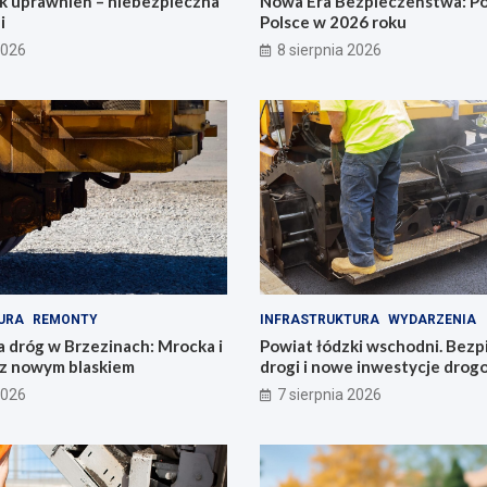
ak uprawnień – niebezpieczna
Nowa Era Bezpieczeństwa: Po
i
Polsce w 2026 roku
2026
8 sierpnia 2026
URA
REMONTY
INFRASTRUKTURA
WYDARZENIA
a dróg w Brzezinach: Mrocka i
Powiat łódzki wschodni. Bezp
z nowym blaskiem
drogi i nowe inwestycje dro
2026
7 sierpnia 2026