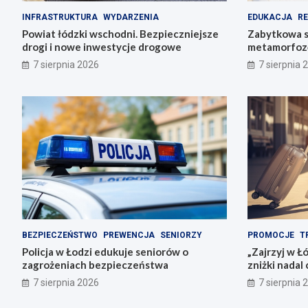
INFRASTRUKTURA
WYDARZENIA
EDUKACJA
R
Powiat łódzki wschodni. Bezpieczniejsze
Zabytkowa s
drogi i nowe inwestycje drogowe
metamorfozę
historię
7 sierpnia 2026
7 sierpnia 
BEZPIECZEŃSTWO
PREWENCJA
SENIORZY
PROMOCJE
T
Policja w Łodzi edukuje seniorów o
„Zajrzyj w Ł
zagrożeniach bezpieczeństwa
zniżki nadal
7 sierpnia 2026
7 sierpnia 