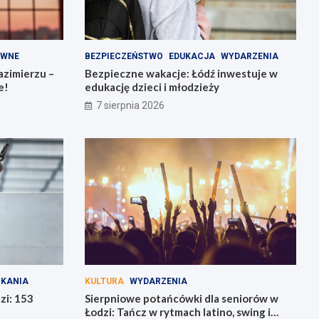
AWNE
BEZPIECZEŃSTWO
EDUKACJA
WYDARZENIA
zimierzu –
Bezpieczne wakacje: Łódź inwestuje w
e!
edukację dzieci i młodzieży
7 sierpnia 2026
ZKANIA
KULTURA
WYDARZENIA
zi: 153
Sierpniowe potańcówki dla seniorów w
Łodzi: Tańcz w rytmach latino, swing i