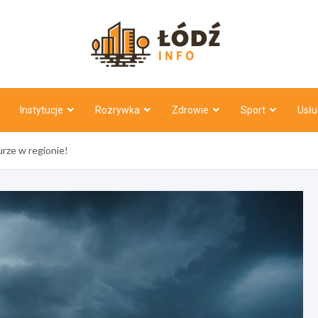
Łódź Inf
Instytucje
Rozrywka
Zdrowie
Sport
Usłu
urze w regionie!