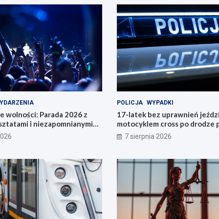
YDARZENIA
POLICJA
WYPADKI
e wolności: Parada 2026 z
17-latek bez uprawnień jeździ
sztatami i niezapomnianymi
motocyklem cross po drodze p
!
2026
7 sierpnia 2026