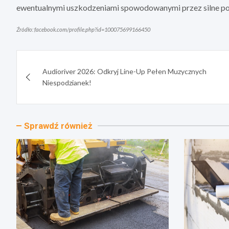
ewentualnymi uszkodzeniami spowodowanymi przez silne p
Źródło: facebook.com/profile.php?id=100075699166450
Nawigacja
Audioriver 2026: Odkryj Line-Up Pełen Muzycznych
wpisu
Niespodzianek!
Sprawdź również