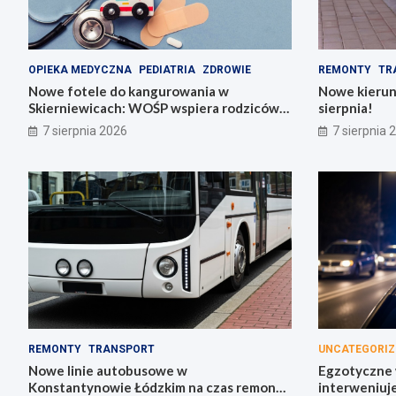
OPIEKA MEDYCZNA
PEDIATRIA
ZDROWIE
REMONTY
TR
Nowe fotele do kangurowania w
Nowe kierun
Skierniewicach: WOŚP wspiera rodziców i
sierpnia!
noworodki
7 sierpnia 2026
7 sierpnia 
REMONTY
TRANSPORT
UNCATEGORIZ
Nowe linie autobusowe w
Egzotyczne w
Konstantynowie Łódzkim na czas remontu
interweniuj