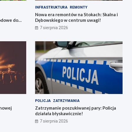
INFRASTRUKTURA
REMONTY
Nowa era remontów na Stokach: Skalna i
wodowe do
Dębowskiego w centrum uwagi!
7 sierpnia 2026
POLICJA
ZATRZYMANIA
 nowej
Zatrzymanie poszukiwanej pary: Policja
działała błyskawicznie!
7 sierpnia 2026