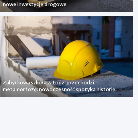
nowe inwestycje drogowe
Zabytkowa szkoła w Łodzi przechodzi
metamorfozę: nowoczesność spotyka historię