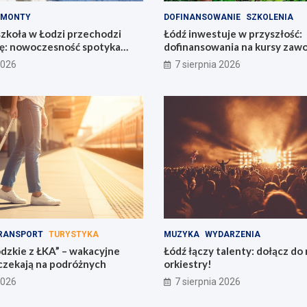
EMONTY
DOFINANSOWANIE
SZKOLENIA
zkoła w Łodzi przechodzi
Łódź inwestuje w przyszłość:
: nowoczesność spotyka
dofinansowania na kursy za
6800 zł!
2026
7 sierpnia 2026
RANSPORT
TURYSTYKA
MUZYKA
WYDARZENIA
ódzkie z ŁKA” – wakacyjne
Łódź łączy talenty: dołącz do
 czekają na podróżnych
orkiestry!
2026
7 sierpnia 2026