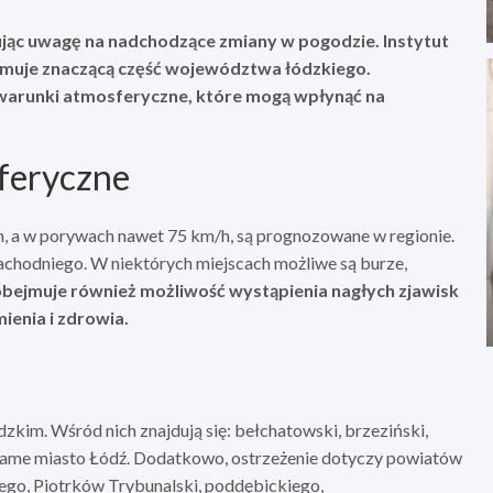
jąc uwagę na nadchodzące zmiany w pogodzie. Instytut
jmuje znaczącą część województwa łódzkiego.
 warunki atmosferyczne, które mogą wpłynąć na
feryczne
/h, a w porywach nawet 75 km/h, są prognozowane w regionie.
achodniego. W niektórych miejscach możliwe są burze,
bejmuje również możliwość wystąpienia nagłych zjawisk
ienia i zdrowia.
kim. Wśród nich znajdują się: bełchatowski, brzeziński,
że same miasto Łódź. Dodatkowo, ostrzeżenie dotyczy powiatów
ego, Piotrków Trybunalski, poddębickiego,