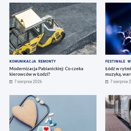
KOMUNIKACJA
REMONTY
FESTIWALE
W
Modernizacja Pabianickiej: Co czeka
Łódź w rytmi
kierowców w Łodzi?
muzyką, war
przeżyciami
7 sierpnia 2026
7 sierpnia 