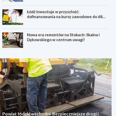
Łódź inwestuje w przyszłość:
dofinansowania na kursy zawodowe do 6800
zł!
Nowa era remontów na Stokach: Skalna i
Dębowskiego w centrum uwagi!
Powiat łódzki wschodni. Bezpieczniejsze drogi i