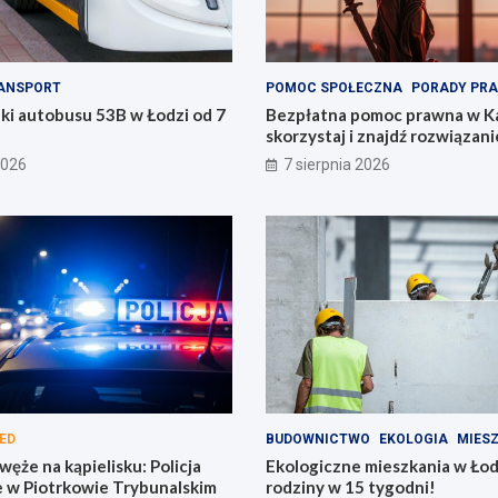
ANSPORT
POMOC SPOŁECZNA
PORADY PR
ki autobusu 53B w Łodzi od 7
Bezpłatna pomoc prawna w Ka
skorzystaj i znajdź rozwiązani
2026
7 sierpnia 2026
ED
BUDOWNICTWO
EKOLOGIA
MIES
ęże na kąpielisku: Policja
Ekologiczne mieszkania w Łod
e w Piotrkowie Trybunalskim
rodziny w 15 tygodni!