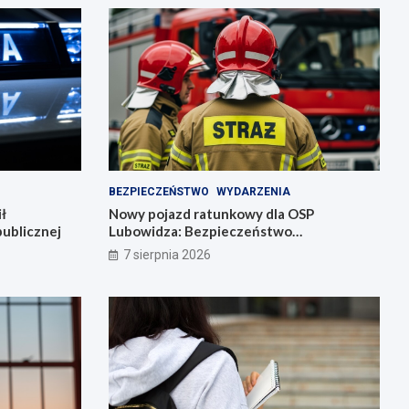
BEZPIECZEŃSTWO
WYDARZENIA
ł
Nowy pojazd ratunkowy dla OSP
ublicznej
Lubowidza: Bezpieczeństwo
mieszkańców na wyższym poziomie
7 sierpnia 2026