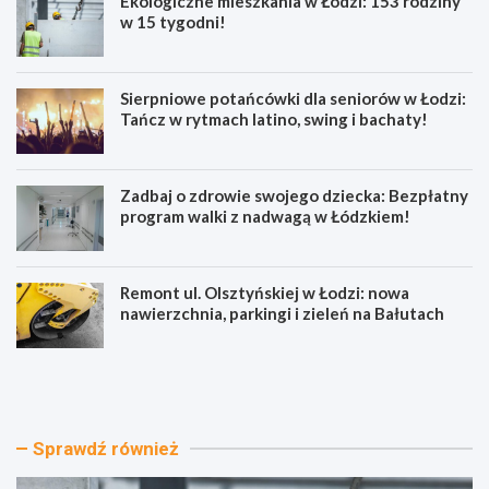
Ekologiczne mieszkania w Łodzi: 153 rodziny
w 15 tygodni!
Sierpniowe potańcówki dla seniorów w Łodzi:
Tańcz w rytmach latino, swing i bachaty!
Zadbaj o zdrowie swojego dziecka: Bezpłatny
program walki z nadwagą w Łódzkiem!
Remont ul. Olsztyńskiej w Łodzi: nowa
nawierzchnia, parkingi i zieleń na Bałutach
E
S
k
i
o
e
l
r
o
p
Sprawdź również
g
n
i
i