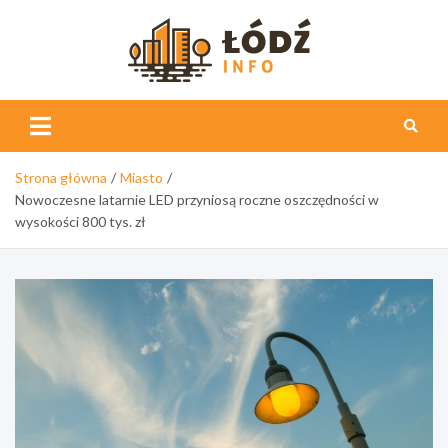
Skip
to
content
Łódź
Info
Strona główna
Miasto
Nowoczesne latarnie LED przyniosą roczne oszczędności w
wysokości 800 tys. zł