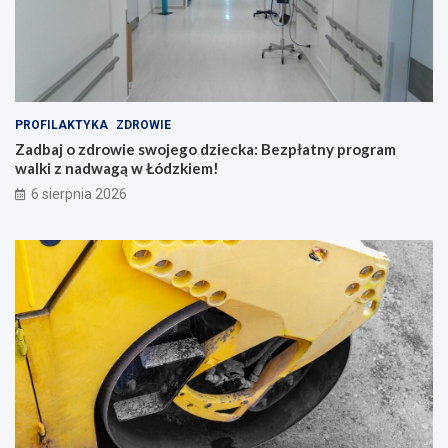
n
o
,
s
w
i
PROFILAKTYKA
ZDROWIE
n
Zadbaj o zdrowie swojego dziecka: Bezpłatny program
g
walki z nadwagą w Łódzkiem!
i
b
6 sierpnia 2026
a
c
h
a
t
y
!