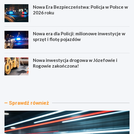
Nowa Era Bezpieczeństwa: Policja w Polsce w
2026 roku
Nowa era dla Policji: milionowe inwestycje w
sprzęt i flotę pojazdów
Nowa inwestycja drogowa w Józefowie i
Rogowie zakończona!
A
N
l
o
k
w
o
a
h
E
Sprawdź również
o
r
l
a
i
B
b
e
r
z
a
p