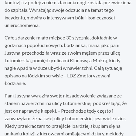
kontuzji i z podejrzeniem złamania nogi została przewieziona
do szpitala. Wyrażając swoje odczucia na temat tego
incydentu, mówiła o intensywnym bólu i konieczności
unieruchomienia.
Całe zdarzenie miało miejsce 30 stycznia, dokładnie w
godzinach popołudniowych. Łodzianka, znana jako pani
Justyna, przechodziła wraz ze swoim mężem przez ulicę
Lutomierską, pomiędzy ulicami Klonową a Mokrą, kiedy
nagle wpadła w duże ubytki w nawierzchni. Całą sytuację
opisano na łódzkim serwisie – LDZ Zmotoryzowani
Łodzianie.
Pani Justyna wyraziła swoje niezadowolenie związane ze
stanem nawierzchni na ulicy Lutomierskiej, podkreślając, że
jest on naprawdę kiepski. – Przechodzę tędy często i
zauważyłam, że na całej ulicy Lutomierskiej jest wiele dziur.
Kiedy przekraczam to przejście, bardziej skupiam się na
unikaniu kolizji z kierowcami omijającymi dziury, niekiedy