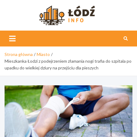
Skip
to
content
Łódź
Info
Strona główna
Miasto
Mieszkanka Łodzi z podejrzeniem złamania nogi trafia do szpitala po
upadku do wielkiej dziury na przejściu dla pieszych