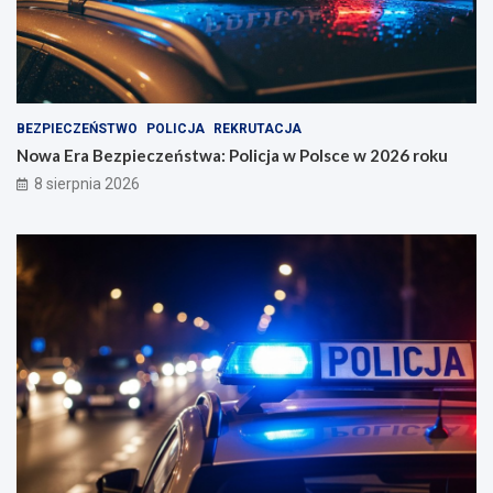
j
e
a
w
z
2
d
0
a
2
w
6
BEZPIECZEŃSTWO
POLICJA
REKRUTACJA
Ł
r
Nowa Era Bezpieczeństwa: Policja w Polsce w 2026 roku
o
o
8 sierpnia 2026
d
k
z
u
i